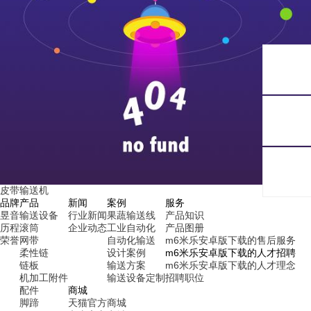
皮带输送机
品牌
产品
新闻
案例
服务
昱音
输送设备
行业新闻
果蔬输送线
产品知识
历程
滚筒
企业动态
工业自动化
产品图册
荣誉
网带
自动化输送
m6米乐安卓版下载的售后服务
柔性链
设计案例
m6米乐安卓版下载的人才招聘
链板
输送方案
m6米乐安卓版下载的人才理念
机加工附件
输送设备定制
招聘职位
配件
商城
脚蹄
天猫官方商城