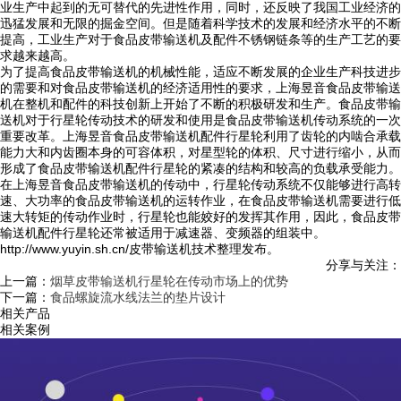
业生产中起到的无可替代的先进性作用，同时，还反映了我国工业经济的
迅猛发展和无限的掘金空间。但是随着科学技术的发展和经济水平的不断
提高，工业生产对于食品皮带输送机及配件不锈钢链条等的生产工艺的要
求越来越高。
为了提高食品皮带输送机的机械性能，适应不断发展的企业生产科技进步
的需要和对食品皮带输送机的经济适用性的要求，上海昱音食品皮带输送
机在整机和配件的科技创新上开始了不断的积极研发和生产。食品皮带输
送机对于行星轮传动技术的研发和使用是食品皮带输送机传动系统的一次
重要改革。上海昱音食品皮带输送机配件行星轮利用了齿轮的内啮合承载
能力大和内齿圈本身的可容体积，对星型轮的体积、尺寸进行缩小，从而
形成了食品皮带输送机配件行星轮的紧凑的结构和较高的负载承受能力。
在上海昱音食品皮带输送机的传动中，行星轮传动系统不仅能够进行高转
速、大功率的食品皮带输送机的运转作业，在食品皮带输送机需要进行低
速大转矩的传动作业时，行星轮也能姣好的发挥其作用，因此，食品皮带
输送机配件行星轮还常被适用于减速器、变频器的组装中。
http://www.yuyin.sh.cn/皮带输送机技术整理发布。
分享与关注：
上一篇：
烟草皮带输送机行星轮在传动市场上的优势
下一篇：
食品螺旋流水线法兰的垫片设计
相关产品
相关案例