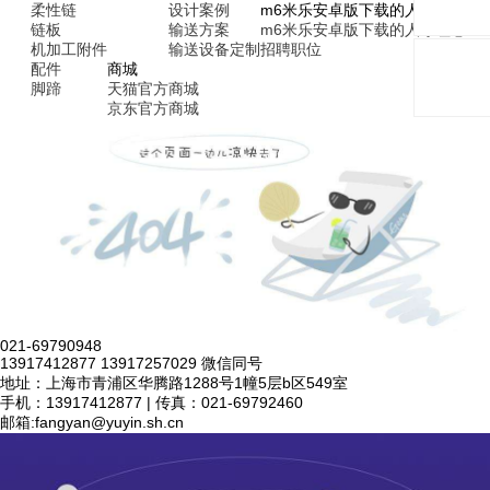
柔性链
设计案例
m6米乐安卓版下载的人才招聘
链板
输送方案
m6米乐安卓版下载的人才理念
机加工附件
输送设备定制
招聘职位
配件
商城
脚蹄
天猫官方商城
京东官方商城
021-69790948
13917412877 13917257029 微信同号
地址：上海市青浦区华腾路1288号1幢5层b区549室
手机：13917412877 | 传真：021-69792460
邮箱:
fangyan@yuyin.sh.cn