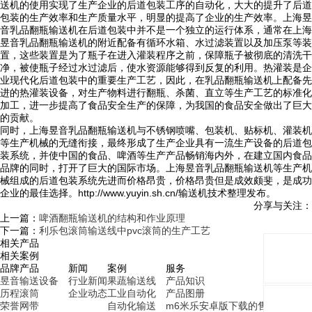
送机的使用实现了生产企业的后道包装工序的自动化，大大的提升了后道
包装的生产效率和生产质量水平，明显的提高了企业的生产效率。上海昱
音乳品翻瓶输送机在后道包装中并不是一个独立的运行体系，通常在上海
昱音乳品翻瓶输送机的附近配备有循环水箱、水过滤装置以及加压泵等装
置，这些装置是为了瓶子在进入灌装程序之前，保障瓶子被彻底的清洗干
净，被使瓶子经过水过滤后，使水资源能够得到反复的利用。热灌装是企
业现代化后道包装中的重要生产工艺，因此，在乳品翻瓶输送机上配备先
进的热灌装设备，对生产物料进行翻瓶、杀菌、直立等生产工艺的标准化
加工，进一步提高了食品安全生产的保障，为我国的食品安全做出了巨大
的贡献。
同时，上海昱音乳品翻瓶输送机与不锈钢喷嘴、包装机、贴标机、灌装机
等生产机械的无缝衔接，最终形成了生产企业具有一流生产设备的后道包
装系统，并使中国的食品、啤酒等生产产品畅销海内外，在建立国内食品
品牌的同时，打开了巨大的国际市场。上海昱音乳品翻瓶输送机等生产机
械组成的后道包装系统先进而价格昂贵，价格昂贵但是成效颇斐，是成功
企业的最佳选择。http://www.yuyin.sh.cn/输送机技术整理发布。
分享与关注：
上一篇：
啤酒翻瓶输送机的结构和作业原理
下一篇：
利乐包滚筒输送线中pvc滚筒的生产工艺
相关产品
相关案例
品牌
产品
新闻
案例
服务
昱音
输送设备
行业新闻
果蔬输送线
产品知识
历程
滚筒
企业动态
工业自动化
产品图册
荣誉
网带
自动化输送
m6米乐安卓版下载的售后服务