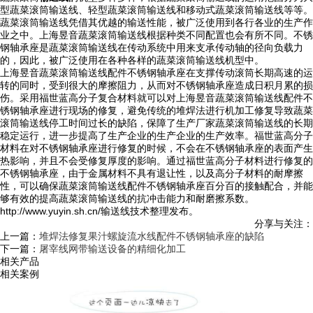
型蔬菜滚筒输送线、轻型蔬菜滚筒输送线和移动式蔬菜滚筒输送线等等。
蔬菜滚筒输送线凭借其优越的输送性能，被广泛使用到各行各业的生产作
业之中。上海昱音蔬菜滚筒输送线根据种类不同配置也会有所不同。不锈
钢轴承座是蔬菜滚筒输送线在传动系统中用来支承传动轴的径向负载力
的，因此，被广泛使用在各种各样的蔬菜滚筒输送线机型中。
上海昱音蔬菜滚筒输送线配件不锈钢轴承座在支撑传动滚筒长期高速的运
转的同时，受到很大的摩擦阻力，从而对不锈钢轴承座造成日积月累的损
伤。采用福世蓝高分子复合材料就可以对上海昱音蔬菜滚筒输送线配件不
锈钢轴承座进行现场的修复，避免传统的堆焊法进行机加工修复导致蔬菜
滚筒输送线停工时间过长的缺陷，保障了生产厂家蔬菜滚筒输送线的长期
稳定运行，进一步提高了生产企业的生产企业的生产效率。福世蓝高分子
材料在对不锈钢轴承座进行修复的时候，不会在不锈钢轴承座的表面产生
热影响，并且不会受修复厚度的影响。通过福世蓝高分子材料进行修复的
不锈钢轴承座，由于金属材料不具有退让性，以及高分子材料的耐摩擦
性，可以确保蔬菜滚筒输送线配件不锈钢轴承座百分百的接触配合，并能
够有效的提高蔬菜滚筒输送线的抗冲击能力和耐磨擦系数。
http://www.yuyin.sh.cn/输送线技术整理发布。
分享与关注：
上一篇：
堆焊法修复果汁螺旋流水线配件不锈钢轴承座的缺陷
下一篇：
屠宰线网带输送设备的精细化加工
相关产品
相关案例