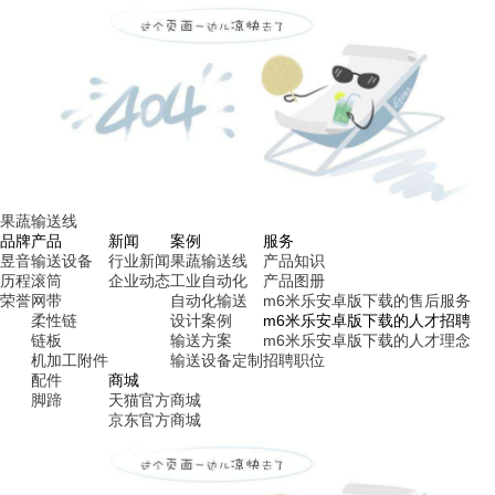
果蔬输送线
品牌
产品
新闻
案例
服务
昱音
输送设备
行业新闻
果蔬输送线
产品知识
历程
滚筒
企业动态
工业自动化
产品图册
荣誉
网带
自动化输送
m6米乐安卓版下载的售后服务
柔性链
设计案例
m6米乐安卓版下载的人才招聘
链板
输送方案
m6米乐安卓版下载的人才理念
机加工附件
输送设备定制
招聘职位
配件
商城
脚蹄
天猫官方商城
京东官方商城