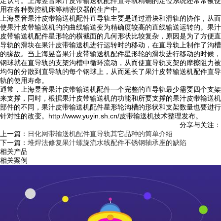
定认可。上海昱音果汁皮带输送机配件直导轨精确的定位系统还常常被使
用在各种数控机床等精密仪器的生产中。
上海昱音果汁皮带输送机配件直导轨主要是通过滑块和滑轨的协作，从而
使果汁皮带输送机的的曲线输送变为精确度较高的直线输送运转的。果汁
皮带输送机配件星形轮的横截面的几何形状比较复杂，原因是为了方便直
导轨的滑块在果汁皮带输送机进行运转时的移动，在直导轨上制作了沟槽
的缘故。当上海昱音果汁皮带输送机配件星形轮的滑块进行移动的时候，
钢球就在直导轨的支架沟槽中循环流动，从而使直导轨支架的摩擦阻力被
均匀的分散到直导轨的每个钢球上，从而延长了果汁皮带输送机配件直导
轨的使用寿命。
通常，上海昱音果汁皮带输送机配件一个完整的直导轨最少需要四个支架
来支撑，同时，根据果汁皮带输送机的功能和所要支撑的果汁皮带输送机
部件的不同，果汁皮带输送机配件星形轮沟槽的形状和支架数量也要进行
针对性的改变。http://www.yuyin.sh.cn/皮带输送机技术整理发布。
分享与关注：
上一篇：
日化网带输送机配件直导轨其它品种的简单介绍
下一篇：
堆焊法修复果汁螺旋流水线配件不锈钢轴承座的缺陷
相关产品
相关案例