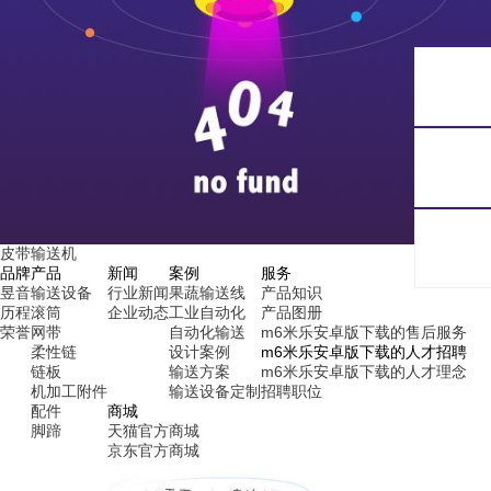
皮带输送机
品牌
产品
新闻
案例
服务
昱音
输送设备
行业新闻
果蔬输送线
产品知识
历程
滚筒
企业动态
工业自动化
产品图册
荣誉
网带
自动化输送
m6米乐安卓版下载的售后服务
柔性链
设计案例
m6米乐安卓版下载的人才招聘
链板
输送方案
m6米乐安卓版下载的人才理念
机加工附件
输送设备定制
招聘职位
配件
商城
脚蹄
天猫官方商城
京东官方商城