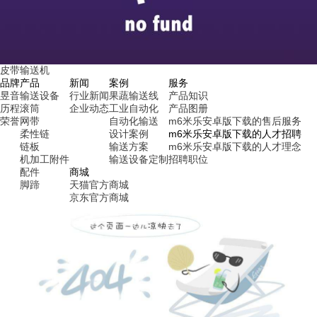
皮带输送机
品牌
产品
新闻
案例
服务
昱音
输送设备
行业新闻
果蔬输送线
产品知识
历程
滚筒
企业动态
工业自动化
产品图册
荣誉
网带
自动化输送
m6米乐安卓版下载的售后服务
柔性链
设计案例
m6米乐安卓版下载的人才招聘
链板
输送方案
m6米乐安卓版下载的人才理念
机加工附件
输送设备定制
招聘职位
配件
商城
脚蹄
天猫官方商城
京东官方商城