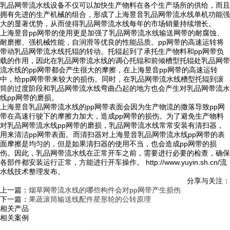
乳品网带流水线设备不仅可以加快生产物料在各个生产场所的供给，而且
拥有先进的生产机械的组合，形成了上海昱音乳品网带流水线单机功能强
大的显著优势，从而使得乳品网带流水线每年的市场销量持续增长。
上海昱音pp网带的使用更是加强了乳品网带流水线输送网带的耐腐蚀、
耐磨擦、强机械性能，自润滑等优良的性能品质。pp网带的高速运转将
带动乳品网带流水线托辊的转动。托辊起到了承托生产物料和pp网带负
载的作用，因此在乳品网带流水线的调心托辊和前倾槽型托辊处乳品网带
流水线的pp网带都会产生很大的摩擦，在上海昱音pp网带的高速运转
中，给pp网带带来较大的损伤。同时，在乳品网带流水线槽型托辊到滚
筒的过度阶段和乳品网带流水线弯曲凸起的地方也会产生对乳品网带流水
线pp网带的磨损。
上海昱音乳品网带流水线的pp网带表面会因为生产物流的撒落导致pp网
带在高速行驶下的摩擦力加大，造成pp网带的损伤。为了避免生产物料
对乳品网带流水线pp网带的磨损，乳品网带流水线常常安装有清扫器，
用来清洁pp网带表面。而清扫器对上海昱音乳品网带流水线pp网带的表
面摩擦是均匀的，但是如果清扫器的使用不当，也会造成pp网带的损
伤。因此，乳品网带流水线在正常开车之前，需要进行必要的检查，确保
各部件都安装运行正常，方能进行开车操作。 http://www.yuyin.sh.cn/流
水线技术整理发布。
分享与关注：
上一篇：
烟草网带流水线的哪些构件会对pp网带产生损伤
下一篇：
果蔬滚筒输送线配件星形轮的公转原理
相关产品
相关案例