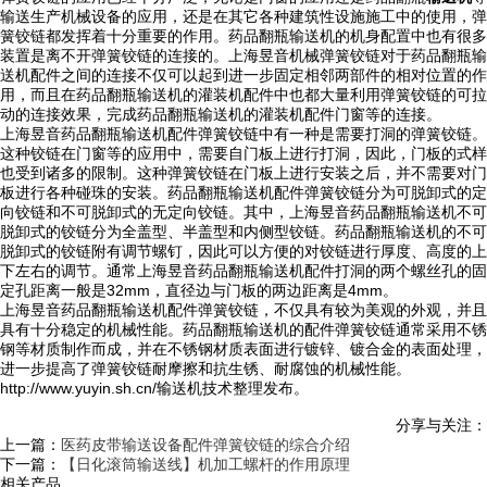
输送生产机械设备的应用，还是在其它各种建筑性设施施工中的使用，弹
簧铰链都发挥着十分重要的作用。药品翻瓶输送机的机身配置中也有很多
装置是离不开弹簧铰链的连接的。上海昱音机械弹簧铰链对于药品翻瓶输
送机配件之间的连接不仅可以起到进一步固定相邻两部件的相对位置的作
用，而且在药品翻瓶输送机的灌装机配件中也都大量利用弹簧铰链的可拉
动的连接效果，完成药品翻瓶输送机的灌装机配件门窗等的连接。
上海昱音药品翻瓶输送机配件弹簧铰链中有一种是需要打洞的弹簧铰链。
这种铰链在门窗等的应用中，需要自门板上进行打洞，因此，门板的式样
也受到诸多的限制。这种弹簧铰链在门板上进行安装之后，并不需要对门
板进行各种碰珠的安装。药品翻瓶输送机配件弹簧铰链分为可脱卸式的定
向铰链和不可脱卸式的无定向铰链。其中，上海昱音药品翻瓶输送机不可
脱卸式的铰链分为全盖型、半盖型和内侧型铰链。药品翻瓶输送机的不可
脱卸式的铰链附有调节螺钉，因此可以方便的对铰链进行厚度、高度的上
下左右的调节。通常上海昱音药品翻瓶输送机配件打洞的两个螺丝孔的固
定孔距离一般是32mm，直径边与门板的两边距离是4mm。
上海昱音药品翻瓶输送机配件弹簧铰链，不仅具有较为美观的外观，并且
具有十分稳定的机械性能。药品翻瓶输送机的配件弹簧铰链通常采用不锈
钢等材质制作而成，并在不锈钢材质表面进行镀锌、镀合金的表面处理，
进一步提高了弹簧铰链耐摩擦和抗生锈、耐腐蚀的机械性能。
http://www.yuyin.sh.cn/输送机技术整理发布。
分享与关注：
上一篇：
医药皮带输送设备配件弹簧铰链的综合介绍
下一篇：
【日化滚筒输送线】机加工螺杆的作用原理
相关产品