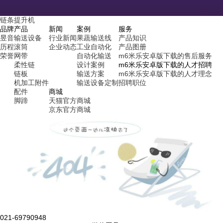
链条提升机
品牌
产品
新闻
案例
服务
昱音
输送设备
行业新闻
果蔬输送线
产品知识
历程
滚筒
企业动态
工业自动化
产品图册
荣誉
网带
自动化输送
m6米乐安卓版下载的售后服务
柔性链
设计案例
m6米乐安卓版下载的人才招聘
链板
输送方案
m6米乐安卓版下载的人才理念
机加工附件
输送设备定制
招聘职位
配件
商城
脚蹄
天猫官方商城
京东官方商城
021-69790948