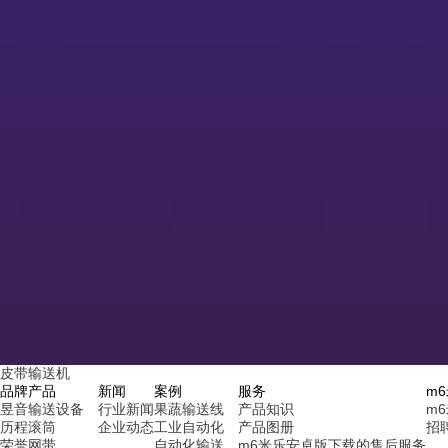
皮带输送机
品牌
产品
新闻
案例
服务
m
昱音
输送设备
行业新闻
果蔬输送线
产品知识
m
历程
滚筒
企业动态
工业自动化
产品图册
招
荣誉
网带
自动化输送
m6米乐安卓版下载的售后服务