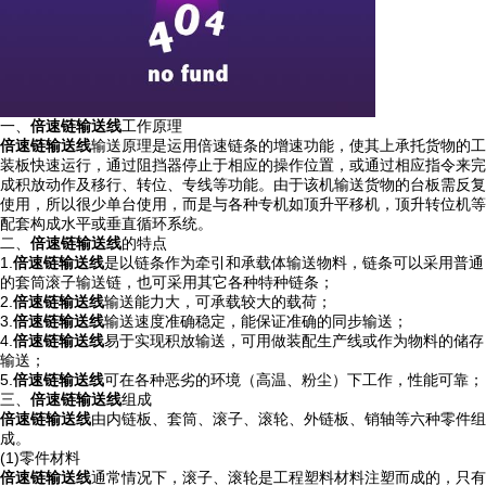
一、
倍速链输送线
工作原理
倍速链输送线
输送原理是运用倍速链条的增速功能，使其上承托货物的工
装板快速运行，通过阻挡器停止于相应的操作位置，或通过相应指令来完
成积放动作及移行、转位、专线等功能。由于该机输送货物的台板需反复
使用，所以很少单台使用，而是与各种专机如顶升平移机，顶升转位机等
配套构成水平或垂直循环系统。
二、
倍速链输送线
的特点
1.
倍速链输送线
是以链条作为牵引和承载体输送物料，链条可以采用普通
的套筒滚子输送链，也可采用其它各种特种链条；
2.
倍速链输送线
输送能力大，可承载较大的载荷；
3.
倍速链输送线
输送速度准确稳定，能保证准确的同步输送；
4.
倍速链输送线
易于实现积放输送，可用做装配生产线或作为物料的储存
输送；
5.
倍速链输送线
可在各种恶劣的环境（高温、粉尘）下工作，性能可靠；
三、
倍速链输送线
组成
倍速链输送线
由内链板、套筒、滚子、滚轮、外链板、销轴等六种零件组
成。
(1)零件材料
倍速链输送线
通常情况下，滚子、滚轮是工程塑料材料注塑而成的，只有