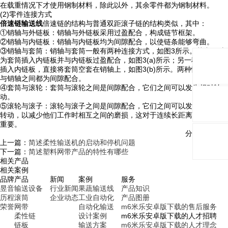
在载重情况下才使用钢制材料，除此以外，其余零件都为钢制材料。
(2)零件连接方式
倍速链输送线
倍速链的结构与普通双距滚子链的结构类似，其中：
①销轴与外链板：销轴与外链板采用过盈配合，构成链节框架。
②销轴与内链板：销轴与内链板均为间隙配合，以使链条能够弯曲。
③销轴与套筒：销轴与套筒一般有两种连接方式，如图3所示。其中一种
为套筒插入内链板并与内链板过盈配合，如图3(a)所示；另一种为套筒不
插入内链板，直接将套筒空套在销轴上，如图3(b)所示。两种情况下套筒
与销轴之间都为间隙配合。
④套筒与滚轮：套筒与滚轮之间是间隙配合，它们之间可以发生相对转
动。
⑤滚轮与滚子：滚轮与滚子之间是间隙配合，它们之间可以发生发生相对
转动，以减少他们工作时相互之间的磨损，这对于连续长距离的输送非常
重要。
分享与关注：
上一篇：
简述柔性输送机的启动和停机问题
下一篇：
简述塑料网带产品的特性有哪些
相关产品
相关案例
品牌
产品
新闻
案例
服务
昱音
输送设备
行业新闻
果蔬输送线
产品知识
历程
滚筒
企业动态
工业自动化
产品图册
荣誉
网带
自动化输送
m6米乐安卓版下载的售后服务
柔性链
设计案例
m6米乐安卓版下载的人才招聘
链板
输送方案
m6米乐安卓版下载的人才理念