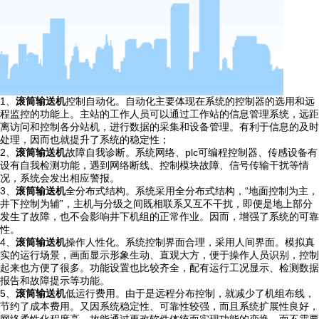
1、
滚筒输送机
控制自动化。自动化主要体现在系统的控制器的选用和远
程监控的功能上。主站的工作人员可以通过工作站的信息管理系统，远距
离访问和控制各分站机，进行数据的采集和设备管理。有利于信息的及时
处理，因而也就提升了系统的稳定性；
2、
滚筒输送机
故障自我诊断。系统网络、plc可编程控制器、传感设备有
设有自我检测功能，遇到网络断线、控制模块故障、信号传输干扰等情
况，系统会发出相应警报。
3、
滚筒输送机
全分布式结构。系统采用全分布式结构，“地面控制为主，
井下控制为辅”，主机与分级之间既相联系又互不干扰，即便是地上部分
发生了故障，也不会影响井下机组的正常作业。因而，增强了系统的可靠
性。
4、
滚筒输送机
操作人性化。系统控制界面合理，采用人间界面。模拟真
实的运行场景，画面显示形象生动、直观大方，便于操作人员识别，控制
起来也方便了很多。功能设置也比较齐全，配有运行工况显示、检测数据
报告和故障提示等功能。
5、
滚筒输送机
低运行费用。由于是远程分布控制，就减少了机组布线，
节约了成本费用。又因系统稳定性、可靠性较强，而且系统扩展性良好，