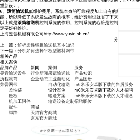
网络柔性化程度高，故能通过更改软件体统而实现功能的变换，而不需要
重新设计。
6、
滚筒输送机
低维护费用。系统本身的可靠程度加上自有的故障检测功
能，所以降低了系统发生故障的概率，维护费用也就省了下来。
以上就是
滚筒输送机
控制系统的作用。控制系统的心脏是控制器，所以一
定要好好维护。
上海昱音机械有限公司http://www.yuyin.sh.cn/
分享与关注：
上一篇：
解析柔性链板输送机基本知识
下一篇：
分析如何选择平板型塑料网带
相关产品
相关案例
品牌
产品
新闻
案例
服务
昱音
输送设备
行业新闻
果蔬输送线
产品知识
历程
滚筒
企业动态
工业自动化
产品图册
荣誉
网带
自动化输送
m6米乐安卓版下载的售后服务
柔性链
设计案例
m6米乐安卓版下载的人才招聘
链板
输送方案
m6米乐安卓版下载的人才理念
机加工附件
输送设备定制
招聘职位
配件
商城
脚蹄
天猫官方商城
京东官方商城