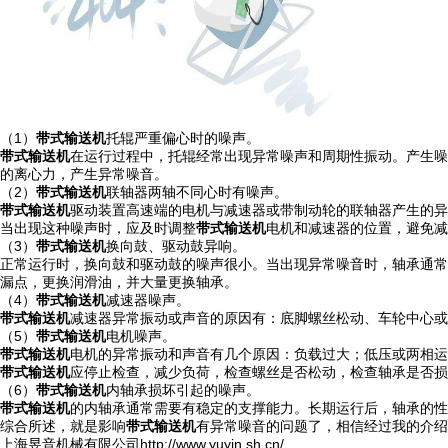
（1）
带式输送机
托辊严重偏心时的噪声。
带式输送机
在运行过程中，托辊经常出现异常噪声和周期性振动。产生噪
的离心力，产生异常噪音。
（2）
带式输送机
联轴器两轴不同心时有噪声。
带式输送机
驱动装置高速端的电机与减速器或带制动轮的联轴器产生的异
当出现这种噪声时，应及时调整
带式输送机
电机和减速器的位置，避免减
（3）
带式输送机
换向鼓、驱动鼓异响。
正常运行时，换向鼓和驱动鼓的噪声很小。当出现异常噪音时，轴承通常
漏点，更换润滑油，并大量更换轴承。
（4）
带式输送机
减速器噪声。
带式输送机
减速器异常振动或声音的原因有：底脚螺丝松动、车轮中心或
（5）
带式输送机
电机噪声。
带式输送机
电机的异常振动和声音有几个原因：负载过大；低压或两相运
带式输送机
应停止检查，减少负荷，检查螺丝是否松动，检查轴承是否损
（6）
带式输送机
内轴承损坏引起的噪声。
带式输送机
的内轴承通常需要有稳定的支撑能力。长期运行后，轴承的
综合所述，就是影响
带式
输送机
有异常噪音的问题了，相信经过我的介绍
上海昱音机械有限公司http://www.yuyin.sh.cn/