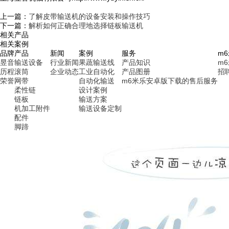
上一篇：
了解皮带输送机的设备安装和操作技巧
下一篇：
解析如何正确合理地选择链板输送机
相关产品
相关案例
品牌
产品
新闻
案例
服务
m
昱音
输送设备
行业新闻
果蔬输送线
产品知识
m
历程
滚筒
企业动态
工业自动化
产品图册
招
荣誉
网带
自动化输送
m6米乐安卓版下载的售后服务
柔性链
设计案例
链板
输送方案
机加工附件
输送设备定制
配件
脚蹄