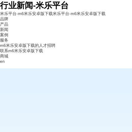
行业新闻-米乐平台
米乐平台-m6米乐安卓版下载
米乐平台-m6米乐安卓版下载
品牌
产品
新闻
案例
服务
m6米乐安卓版下载的人才招聘
联系m6米乐安卓版下载
商城
en