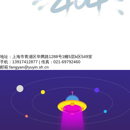
地址：上海市青浦区华腾路1288号1幢5层b区549室
手机：13917412877 | 传真：021-69792460
邮箱:
fangyan@yuyin.sh.cn