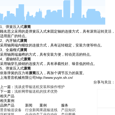
1、弹簧压入式
滚筒
顾名思义采用的是弹簧压入式来固定轴的连接方式，具有滚筒运转灵活，
适用面广的特点。
2、内牙轴式
滚筒
采用轴两端内螺纹的连接方式，具有运转稳定，安装方便等特点。
3、全扁権式
滚筒
采用轴两端扁榫的方式，具有安装方便，转动灵活的特点。
4、通轴销孔式
滚筒
采用轴穿孔插销的连接方式，具有承载性好、噪音低的特点。
5、弹簧压入式
滚筒
依靠弹簧的压力将
滚筒
压入，再加个调节压力的装置。
上海昱音机械有限公司http://www.yuyin.sh.cn/
分享与关注：
上一篇：
浅谈皮带输送机安装和操作维护
下一篇：
浅析网带输送机的技术优势
相关产品
相关案例
品牌
产品
新闻
案例
服务
昱音
输送设备
行业新闻
果蔬输送线
产品知识
历程
滚筒
企业动态
工业自动化
产品图册