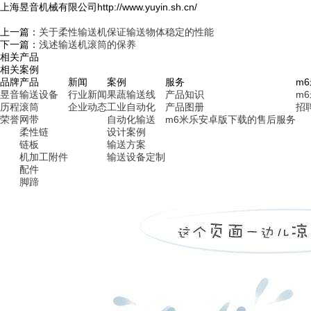
上海昱音机械有限公司http://www.yuyin.sh.cn/
上一篇：
关于柔性输送机保证输送物体稳定的性能
下一篇：
浅述输送机滚筒的保养
相关产品
相关案例
品牌
产品
新闻
案例
服务
m
昱音
输送设备
行业新闻
果蔬输送线
产品知识
m
历程
滚筒
企业动态
工业自动化
产品图册
招
荣誉
网带
自动化输送
m6米乐安卓版下载的售后服务
柔性链
设计案例
链板
输送方案
机加工附件
输送设备定制
配件
脚蹄