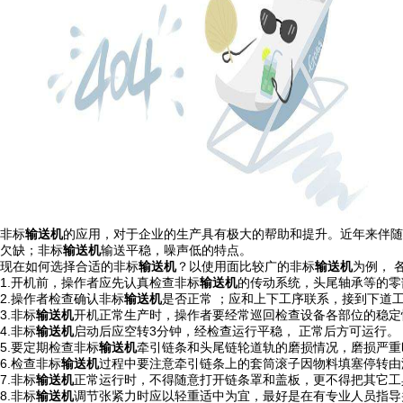
非标
输送机
的应用，对于企业的生产具有极大的帮助和提升。近年来伴随
欠缺；非标
输送机
输送平稳，噪声低的特点。
现在如何选择合适的非标
输送机
？以使用面比较广的非标
输送机
为例， 
1.开机前，操作者应先认真检查非标
输送机
的传动系统，头尾轴承等的零
2.操作者检查确认非标
输送机
是否正常 ；应和上下工序联系，接到下道
3.非标
输送机
开机正常生产时，操作者要经常巡回检查设备各部位的稳定
4.非标
输送机
启动后应空转3分钟，经检查运行平稳， 正常后方可运行。
5.要定期检查非标
输送机
牵引链条和头尾链轮道轨的磨损情况，磨损严重
6.检查非标
输送机
过程中要注意牵引链条上的套筒滚子因物料填塞停转由
7.非标
输送机
正常运行时，不得随意打开链条罩和盖板，更不得把其它工
8.非标
输送机
调节张紧力时应以轻重适中为宜，最好是在有专业人员指导