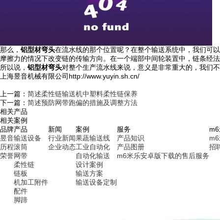
那么，
铝型材弯头
在流水线的那个位置呢？在整个输送系统中，我们可以
摩擦力的情况下改变链的传输方向。在一个端部中间轮装置中，链条经法
所以说，
铝型材弯头
对整个生产流水线来说，意义是非常重大的，我们不
上海昱音机械有限公司http://www.yuyin.sh.cn/
上一篇：
简述柔性链输送机中塑料柔性链保养
下一篇：
简述预防网带跑偏的措施及调整方法
相关产品
相关案例
品牌
产品
新闻
案例
服务
m
昱音
输送设备
行业新闻
果蔬输送线
产品知识
m
历程
滚筒
企业动态
工业自动化
产品图册
招
荣誉
网带
自动化输送
m6米乐安卓版下载的售后服务
柔性链
设计案例
链板
输送方案
机加工附件
输送设备定制
配件
脚蹄