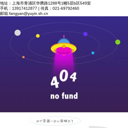
地址：上海市青浦区华腾路1288号1幢5层b区549室
手机：13917412877 | 传真：021-69792460
邮箱:
fangyan@yuyin.sh.cn