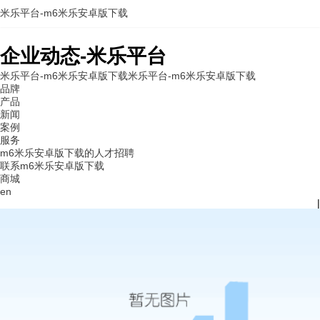
米乐平台-m6米乐安卓版下载
企业动态-米乐平台
米乐平台-m6米乐安卓版下载
米乐平台-m6米乐安卓版下载
品牌
产品
新闻
案例
服务
m6米乐安卓版下载的人才招聘
联系m6米乐安卓版下载
商城
en
|