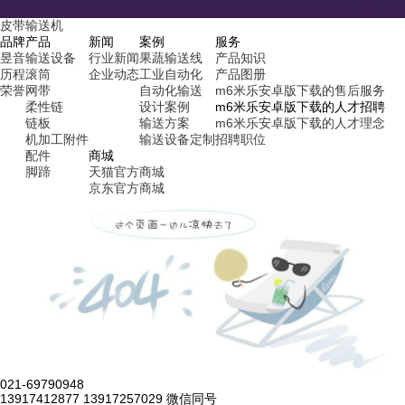
皮带输送机
品牌
产品
新闻
案例
服务
昱音
输送设备
行业新闻
果蔬输送线
产品知识
历程
滚筒
企业动态
工业自动化
产品图册
荣誉
网带
自动化输送
m6米乐安卓版下载的售后服务
柔性链
设计案例
m6米乐安卓版下载的人才招聘
链板
输送方案
m6米乐安卓版下载的人才理念
机加工附件
输送设备定制
招聘职位
配件
商城
脚蹄
天猫官方商城
京东官方商城
021-69790948
13917412877 13917257029 微信同号