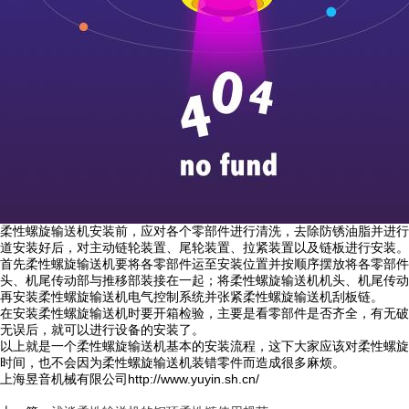
柔性螺旋输送机安装前，应对各个零部件进行清洗，去除防锈油脂并进行
道安装好后，对主动链轮装置、尾轮装置、拉紧装置以及链板进行安装。
首先柔性螺旋输送机要将各零部件运至安装位置并按顺序摆放将各零部件
头、机尾传动部与推移部装接在一起；将柔性螺旋输送机机头、机尾传动
再安装柔性螺旋输送机电气控制系统并张紧柔性螺旋输送机刮板链。
在安装柔性螺旋输送机时要开箱检验，主要是看零部件是否齐全，有无破
无误后，就可以进行设备的安装了。
以上就是一个柔性螺旋输送机基本的安装流程，这下大家应该对柔性螺旋
时间，也不会因为柔性螺旋输送机装错零件而造成很多麻烦。
上海昱音机械有限公司http://www.yuyin.sh.cn/