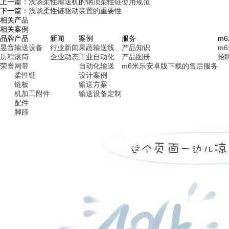
上一篇：
浅谈柔性输送机的钢顶柔性链使用规范
下一篇：
浅谈柔性链驱动装置的重要性
相关产品
相关案例
品牌
产品
新闻
案例
服务
m
昱音
输送设备
行业新闻
果蔬输送线
产品知识
m
历程
滚筒
企业动态
工业自动化
产品图册
招
荣誉
网带
自动化输送
m6米乐安卓版下载的售后服务
柔性链
设计案例
链板
输送方案
机加工附件
输送设备定制
配件
脚蹄