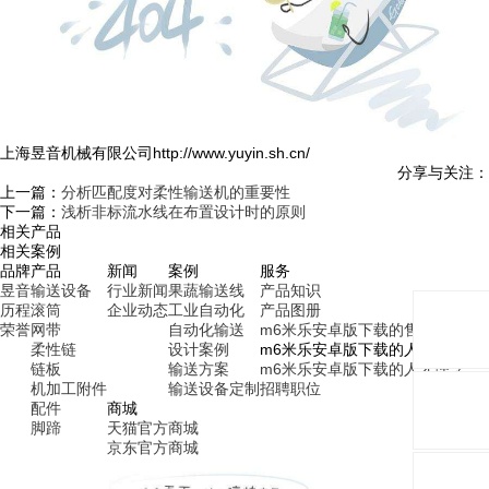
上海昱音机械有限公司http://www.yuyin.sh.cn/
分享与关注：
上一篇：
分析匹配度对柔性输送机的重要性
下一篇：
浅析非标流水线在布置设计时的原则
相关产品
相关案例
品牌
产品
新闻
案例
服务
昱音
输送设备
行业新闻
果蔬输送线
产品知识
历程
滚筒
企业动态
工业自动化
产品图册
荣誉
网带
自动化输送
m6米乐安卓版下载的售后服务
柔性链
设计案例
m6米乐安卓版下载的人才招聘
链板
输送方案
m6米乐安卓版下载的人才理念
机加工附件
输送设备定制
招聘职位
配件
商城
脚蹄
天猫官方商城
京东官方商城