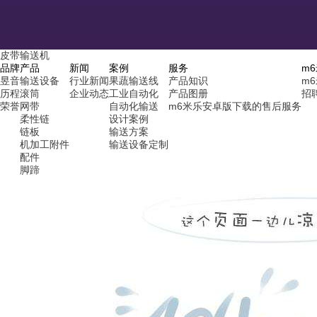
皮带输送机
品牌
产品
新闻
案例
服务
m
昱音
输送设备
行业新闻
果蔬输送线
产品知识
m
历程
滚筒
企业动态
工业自动化
产品图册
招
荣誉
网带
自动化输送
m6米乐安卓版下载的售后服务
柔性链
设计案例
链板
输送方案
机加工附件
输送设备定制
配件
脚蹄