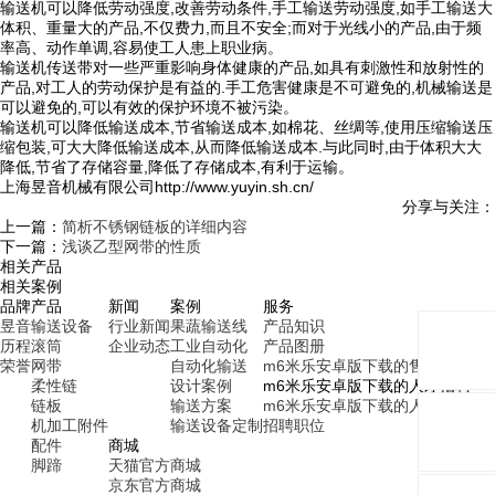
输送机可以降低劳动强度,改善劳动条件,手工输送劳动强度,如手工输送大
体积、重量大的产品,不仅费力,而且不安全;而对于光线小的产品,由于频
率高、动作单调,容易使工人患上职业病。
输送机传送带对一些严重影响身体健康的产品,如具有刺激性和放射性的
产品,对工人的劳动保护是有益的.手工危害健康是不可避免的,机械输送是
可以避免的,可以有效的保护环境不被污染。
输送机可以降低输送成本,节省输送成本,如棉花、丝绸等,使用压缩输送压
缩包装,可大大降低输送成本,从而降低输送成本.与此同时,由于体积大大
降低,节省了存储容量,降低了存储成本,有利于运输。
上海昱音机械有限公司http://www.yuyin.sh.cn/
分享与关注：
上一篇：
简析不锈钢链板的详细内容
下一篇：
浅谈乙型网带的性质
相关产品
相关案例
品牌
产品
新闻
案例
服务
昱音
输送设备
行业新闻
果蔬输送线
产品知识
历程
滚筒
企业动态
工业自动化
产品图册
荣誉
网带
自动化输送
m6米乐安卓版下载的售后服务
柔性链
设计案例
m6米乐安卓版下载的人才招聘
链板
输送方案
m6米乐安卓版下载的人才理念
机加工附件
输送设备定制
招聘职位
配件
商城
脚蹄
天猫官方商城
京东官方商城