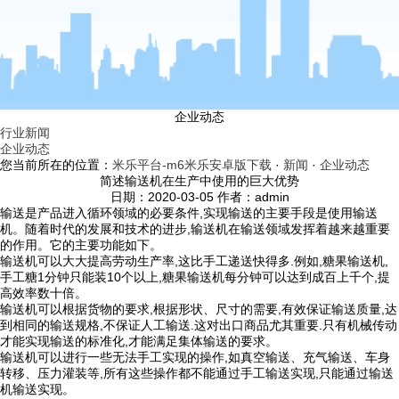
企业动态
行业新闻
企业动态
您当前所在的位置：
米乐平台-m6米乐安卓版下载
·
新闻
·
企业动态
简述输送机在生产中使用的巨大优势
日期：2020-03-05 作者：admin
输送是产品进入循环领域的必要条件,实现输送的主要手段是使用输送
机。随着时代的发展和技术的进步,输送机在输送领域发挥着越来越重要
的作用。它的主要功能如下。
输送机可以大大提高劳动生产率,这比手工递送快得多.例如,糖果输送机,
手工糖1分钟只能装10个以上,糖果输送机每分钟可以达到成百上千个,提
高效率数十倍。
输送机可以根据货物的要求,根据形状、尺寸的需要,有效保证输送质量,达
到相同的输送规格,不保证人工输送.这对出口商品尤其重要.只有机械传动
才能实现输送的标准化,才能满足集体输送的要求。
输送机可以进行一些无法手工实现的操作,如真空输送、充气输送、车身
转移、压力灌装等,所有这些操作都不能通过手工输送实现,只能通过输送
机输送实现。