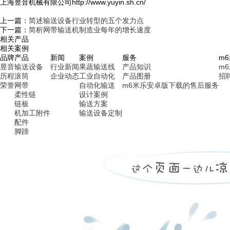
上海昱音机械有限公司http://www.yuyin.sh.cn/
上一篇：
简述输送设备行业转型的五个发力点
下一篇：
简析网带输送机制造业每年的增长速度
相关产品
相关案例
品牌
产品
新闻
案例
服务
m
昱音
输送设备
行业新闻
果蔬输送线
产品知识
m
历程
滚筒
企业动态
工业自动化
产品图册
招
荣誉
网带
自动化输送
m6米乐安卓版下载的售后服务
柔性链
设计案例
链板
输送方案
机加工附件
输送设备定制
配件
脚蹄