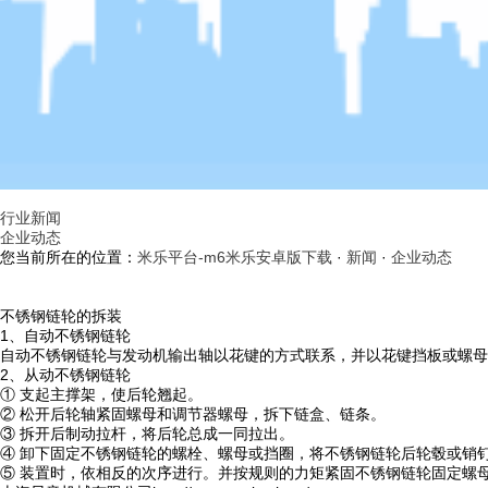
行业新闻
企业动态
您当前所在的位置：
米乐平台-m6米乐安卓版下载
·
新闻
·
企业动态
不锈钢链轮的拆装
1、自动不锈钢链轮
自动不锈钢链轮与发动机输出轴以花键的方式联系，并以花键挡板或螺母
2、从动不锈钢链轮
① 支起主撑架，使后轮翘起。
② 松开后轮轴紧固螺母和调节器螺母，拆下链盒、链条。
③ 拆开后制动拉杆，将后轮总成一同拉出。
④ 卸下固定不锈钢链轮的螺栓、螺母或挡圈，将不锈钢链轮后轮毂或销
⑤ 装置时，依相反的次序进行。并按规则的力矩紧固不锈钢链轮固定螺母或螺栓