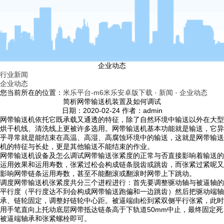
企业动态
行业新闻
企业动态
您当前所在的位置：
米乐平台-m6米乐安卓版下载
·
新闻
·
企业动态
简析网带输送机装置及如何调试
日期：2020-02-24 作者：admin
网带输送机依托它既承载又通透的特征，除了自然环境中输送以外在大型
烘干机线、清洗线上更被许多选用。网带输送机基本功能就是输送，它异
乎寻常就是能结束在高温、高湿、高腐蚀环境中的输送，这就是网带输送
机的特征与长处，更是其他输送不能结束的作业。
网带输送机设备及怎么调试网带输送张紧度的正常与否直接影响着输送的
运用效果和运用寿数，张紧过松会构成链条脱齿或跳齿，而张紧过紧呢又
影响网带链条运用寿数，甚至不能翻滚或翻滚时网带上下跳动。
调度网带输送机张紧度共分三个进程进行：首先要调整驱动轴与被逼轴的
平行度（平行度达不到会构成网带输送跑偏和一边跳齿）然后把驱动端轴
承、链轮固定，调整好链轮中心距。被逼端由松到紧双侧平行张紧，此时
用手笔直向上托动底层网带抵达链条高于下轨道50mm中止，最终固定死
被逼端轴承和张紧螺栓即可。