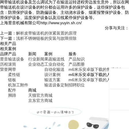
网带输送机设备及怎么调试为了在输送运转进程旁边发生意外，所以在网
带输送机在设计设备的时分都会运用许多的保护设备，这些保护设备包
含：防滑保护设备、防跑偏设备、主动浇水设备、烟雾报警保护设备、防
滑保护设备、温度保护设备以及沿线紧停保护设备等。
上海昱音机械有限公司http://www.yuyin.sh.cn/
分享与关注：
上一篇：
解析皮带输送机的张紧装置的原理
下一篇：
浅析不锈钢链板的安装与故障排除
相关产品
相关案例
品牌
产品
新闻
案例
服务
昱音
输送设备
行业新闻
果蔬输送线
产品知识
历程
滚筒
企业动态
工业自动化
产品图册
荣誉
网带
自动化输送
m6米乐安卓版下载的售后服务
柔性链
设计案例
m6米乐安卓版下载的人才招聘
链板
输送方案
m6米乐安卓版下载的人才理念
机加工附件
输送设备定制
招聘职位
配件
商城
脚蹄
天猫官方商城
京东官方商城