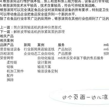
4.锥形滚筒运行维护成本低，加工程度和加工能力较高，设备运行非常稳
5.锥形滚筒技术水平较高，技术含量较高，符合可持续发展战略。
锥形滚筒可以完全满足食品企业对滚筒输送设备的所有要求，特别是卫生
可以带动食品企业把食品安全提升到一个新的水平。
除了在食品行业非常广泛的应用外，锥形滚筒在其他行业也得到了广泛的
上一篇：
简介滚筒输送机的多种分类形式
下一篇：
解析皮带输送机的张紧装置的原理
相关产品
相关案例
品牌
产品
新闻
案例
服务
m
昱音
输送设备
行业新闻
果蔬输送线
产品知识
m
历程
滚筒
企业动态
工业自动化
产品图册
招
荣誉
网带
自动化输送
m6米乐安卓版下载的售后服务
柔性链
设计案例
链板
输送方案
机加工附件
输送设备定制
配件
脚蹄