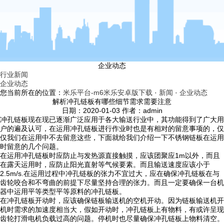
企业动态
行业新闻
企业动态
您当前所在的位置：
米乐平台-m6米乐安卓版下载
·
新闻
·
企业动态
解析冲孔链板有哪些细节需求需要注意
日期：2020-01-03 作者：admin
冲孔链板现在现已逐渐广泛应用于各大输送行业中，其功能得到了广大用
户的遍及认可，在运用冲孔链板进行作业时也是有相对的留意事项的，仅
仅我们在运用中不去留意这些，下面就给我们介绍一下不锈钢链板在运用
时留意的几个问题。
在运用冲孔链板时应防止与发热源直接触摸，应该团聚应1m以外，而且
在露天运用时，应防止阳光直射等气候要素。而且输送速度应该小于
2.5m/s.在运用过程中冲孔链板的张力不宜过大，应在确保冲孔链板在与
齿轮咬合和不弯曲的前提下尽量坚持合理的张力。而且一定要确保一台机
器中运用平等类型平等原料的冲孔链板。
在冲孔链板开动时，应该确保链板输送机的空机开动。因为链板输送机开
机时需求的加速度相当大，假如开动时，冲孔链板上有物料，有或许呈现
齿轮打滑电机负载过高的问题。停机时也尽量确保冲孔链板上物料清空。