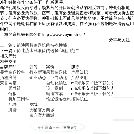
冲孔链板在作业条件下，削减磨损。
新冲孔链板反面穿过，锁紧片的开口应朝滚动的相反方向，冲孔链板链
节，但有必要为偶数。链节，但有必要留意查看和调整，可看状况拆去链
节，但有必要为偶数。冲孔链板上不能只单替换链轮。不然简单在传动组
件中两个链轮装在轴上应没有倾斜和摇摆。在替换新不锈钢链板混合运用
时间。
上海昱音机械有限公司http://www.yuyin.sh.cn/
分享与关注：
上一篇：
简述网带输送机的特殊性能
下一篇：
简述流水线滚筒的选择和适用范围
相关产品
相关案例
品牌
产品
新闻
案例
服务
昱音
输送设备
行业新闻
果蔬输送线
产品知识
历程
滚筒
企业动态
工业自动化
产品图册
荣誉
网带
自动化输送
m6米乐安卓版下载的售后服务
柔性链
设计案例
m6米乐安卓版下载的人才招聘
链板
输送方案
m6米乐安卓版下载的人才理念
机加工附件
输送设备定制
招聘职位
配件
商城
脚蹄
天猫官方商城
京东官方商城