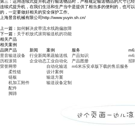
第三：运用连续式提升机进行输送物品时，严格规定输送物品的尺寸已经
连续式提升机，在我们生活和生产当中是提供了相当多的便利的，也可以
的，一定要做好相关的安全保护工作。
上海昱音机械有限公司http://www.yuyin.sh.cn/
上一篇：
如何解决皮带流水线跑偏故障
下一篇：
关于积放式滚筒输送机的功能
相关产品
相关案例
品牌
产品
新闻
案例
服务
m
昱音
输送设备
行业新闻
果蔬输送线
产品知识
m
历程
滚筒
企业动态
工业自动化
产品图册
招
荣誉
网带
自动化输送
m6米乐安卓版下载的售后服务
柔性链
设计案例
链板
输送方案
机加工附件
输送设备定制
配件
脚蹄