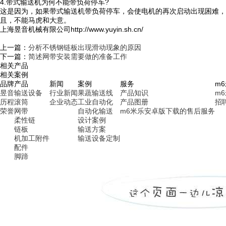
4.带式输送机为何不能带负荷停车?
这是因为，如果带式输送机带负荷停车，会使电机的再次启动出现困难，
且，不能马虎和大意。
上海昱音机械有限公司http://www.yuyin.sh.cn/
上一篇：
分析不锈钢链板出现滑动现象的原因
下一篇：
简述网带安装需要做的准备工作
相关产品
相关案例
品牌
产品
新闻
案例
服务
m
昱音
输送设备
行业新闻
果蔬输送线
产品知识
m
历程
滚筒
企业动态
工业自动化
产品图册
招
荣誉
网带
自动化输送
m6米乐安卓版下载的售后服务
柔性链
设计案例
链板
输送方案
机加工附件
输送设备定制
配件
脚蹄