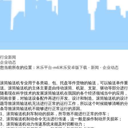
行业新闻
企业动态
您当前所在的位置：
米乐平台-m6米乐安卓版下载
·
新闻
·
企业动态
滚筒输送机专业用于各类箱、包、托盘等件货物的输送，可以输送单件重
送。滚筒输送机的主体主要是由传动滚筒、机架、支架、驱动等部分进行
随着现在科学技术的发展滚筒输送机在我国的各个经济领域当中的应用，
同南非要，对输送设备配件再进行开发、设计和制造。滚筒输送机的设计
题导致滚筒输送机无法进行正常的运行工作，所以这个时候能够清晰的分
条导致滚筒输送机不能够进行正常运行的原因。
1、滚筒输送机刹车制动的损坏，所导致不能进行正常的停车；
2、滚筒输送机制动命令无法进行传递，这一般是操作制动开关损坏；
3、滚筒输送机动力传递系统未能及时切断动力；