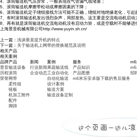
4、滚筒输送机气压异常，一般表现在气管漏气或堵塞；
5、滚筒输送机摩擦带松动或摩擦因素的下降；
6、滚筒输送机定子绕组接线方法可能不正确，绕组对地绝缘老化，引起
7、有时滚筒输送机发出强烈杂声，局部发热。这主要是交流电动机启动
8、再有就是滚筒输送机交流电动机没有启动力矩，或是空载时不能够进
上海昱音机械有限公司http://www.yuyin.sh.cn/
上一篇：
浅谈垂直提升机的特点
下一篇：
关于输送机上网带的替换规范及说明
相关产品
相关案例
品牌
产品
新闻
案例
服务
m
昱音
输送设备
行业新闻
果蔬输送线
产品知识
m
历程
滚筒
企业动态
工业自动化
产品图册
招
荣誉
网带
自动化输送
m6米乐安卓版下载的售后服务
柔性链
设计案例
链板
输送方案
机加工附件
输送设备定制
配件
脚蹄