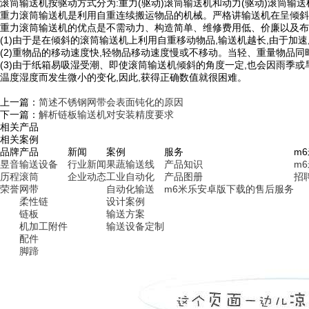
滚筒输送机按驱动方式分为:重力(驱动)滚筒输送机和动力(驱动)滚筒输
重力滚筒输送机是利用自重连续搬运物品的机械。严格讲输送机在呈倾斜状
重力滚筒输送机的优点是不需动力、构造简单、维修费用低、价廉以及布
(1)由于是在倾斜的滚筒输送机上利用自重移动物品,输送机越长,由于加
(2)重物品的移动速度快,轻物品移动速度慢或不移动。当轻、重量物品同
(3)由于纸箱易吸湿受潮、即使滚筒输送机倾斜的角度一定,也会因雨季
温度湿度而发生微小的变化,因此,获得正确数值就很困难。
上一篇：
简述不锈钢网带会表面钝化的原因
下一篇：
解析链板输送机对安装精度要求
相关产品
相关案例
品牌
产品
新闻
案例
服务
m
昱音
输送设备
行业新闻
果蔬输送线
产品知识
m
历程
滚筒
企业动态
工业自动化
产品图册
招
荣誉
网带
自动化输送
m6米乐安卓版下载的售后服务
柔性链
设计案例
链板
输送方案
机加工附件
输送设备定制
配件
脚蹄