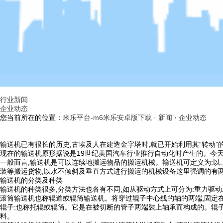
行业新闻
企业动态
您当前所在的位置：
米乐平台-m6米乐安卓版下载
·
新闻
·
企业动态
输送机已有很长的历史,古埃及人在建造金字塔时,就已开始利用其“转动”
现在的输送机原形据说是19世纪美国汽车行业推行自动化时产生的。今
一般而言,输送机是可以连续地搬运物品的搬运机械。输送机可定义为:以
装等搬运货物,以水不倾斜及垂直方式进行搬运的机械设备这里强调的有两点
输送机的分类及种类
输送机的种类很多,分类方法也各有不同,如从驱动方式上可分为:重力驱
滚筒输送机也称辊道或辊筒输送机。将穿过辊子中心线的轴的两端,固定
辊子:也称托辊或辊筒。它是在被切断的管子两端裝上轴承而构成的。辊
料。