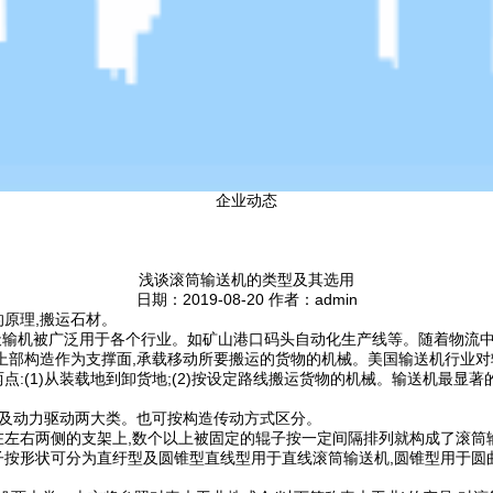
企业动态
浅谈滚筒输送机的类型及其选用
日期：2019-08-20 作者：admin
的原理,搬运石材。
天输机被广泛用于各个行业。如矿山港口码头自动化生产线等。随着物流中
上部构造作为支撑面,承载移动所要搬运的货物的机械。美国输送机行业对
:(1)从装载地到卸货地;(2)按设定路线搬运货物的机械。输送机最显
动及动力驱动两大类。也可按构造传动方式区分。
在左右两侧的支架上,数个以上被固定的辊子按一定间隔排列就构成了滚筒
子按形状可分为直纡型及圆锥型直线型用于直线滚筒输送机,圆锥型用于圆