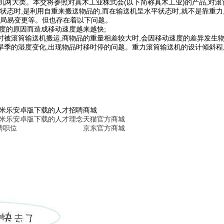
送机两大类。本交将参照对真木工业株式会(以下简称真木工业)的产品,对
态时,是利用自重来搬送物品的,而在输送机呈水平状态时,就不是靠重力
局易变更等。但也存在着以下问题。
速度的原因而造成移动速度越来越快;
时被滚筒输送机搬运,商物品的重量相差较大时,会因移动速度的差异发生物
或旱季的湿度变化,出现物品时移时停的问题。重力滚筒输送机的设计倾斜程
6米乐安卓版下载的人才招聘
商城
6米乐安卓版下载的人才理念
天猫官方商城
聘职位
京东官方商城