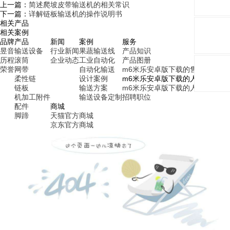
上一篇：
简述爬坡皮带输送机的相关常识
下一篇：
详解链板输送机的操作说明书
相关产品
相关案例
品牌
产品
新闻
案例
服务
昱音
输送设备
行业新闻
果蔬输送线
产品知识
历程
滚筒
企业动态
工业自动化
产品图册
荣誉
网带
自动化输送
m6米乐安卓版下载的售后服务
柔性链
设计案例
m6米乐安卓版下载的人才招聘
链板
输送方案
m6米乐安卓版下载的人才理念
机加工附件
输送设备定制
招聘职位
配件
商城
脚蹄
天猫官方商城
京东官方商城