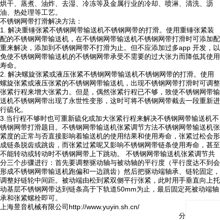
烘干、蒸煮、油炸、去湿、冷冻等及金属行业的冷却、喷淋、清洗、沥
油、热处理等工艺。
不锈钢网带打滑解决方法：
1. 解决重锤张紧不锈钢网带输送机不锈钢网带的打滑。使用重锤张紧装
配的不锈钢网带输送机，在不锈钢网带输送机不锈钢网带打滑时可添加配
重来解决，添加到不锈钢网带不打滑为止。但不应添加过多app 开发，以
免使不锈钢网带输送机的不锈钢网带承受不需要的过大张力而降低其使用
寿命。
2. 解决螺旋张紧或液压张紧不锈钢网带输送机不锈钢网带的打滑。使用
螺旋张紧或液压张紧的不锈钢网带输送机，出现不锈钢网带打滑时可调整
张紧行程来增大张紧力。但是，偶然张紧行程已不够，致使不锈钢网带输
送机不锈钢网带出现了永世性变形，这时可将不锈钢网带截去一段重新进
行硫化。
3.当行程不够时也可重新硫化或加大张紧行程来解决不锈钢网带输送机不
锈钢网带打滑题目。不锈钢网带输送机张紧调节方法不锈钢网带输送机张
紧度的正常与否直接影响着输送机的使用结果和使用寿命，张紧过松会形
成链条脱齿或跳齿，而张紧过紧呢又影响不锈钢网带链条使用寿命，甚至
不能转动或转动时不锈钢网带上下跳动。 不锈钢网带输送机张紧调节共
分三个步骤进行：首先要调整驱动轴与被动轴的平行度（平行度达不到会
形成不锈钢网带输送机跑偏和一边跳齿）然后把驱动端轴承、链轮固定，
调整好链轮中间距。被动端由松到紧双侧平行张紧，此时用手垂直向上托
动基层不锈钢网带达到链条高于下轨道50mm为止，最后固定死被动端轴
承和张紧螺栓即可。
上海昱音机械有限公司http://www.yuyin.sh.cn/
分享与关注：