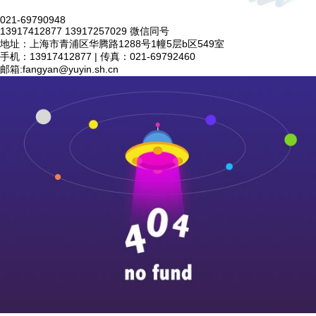
021-69790948
13917412877 13917257029 微信同号
地址：上海市青浦区华腾路1288号1幢5层b区549室
手机：13917412877 | 传真：021-69792460
邮箱:
fangyan@yuyin.sh.cn