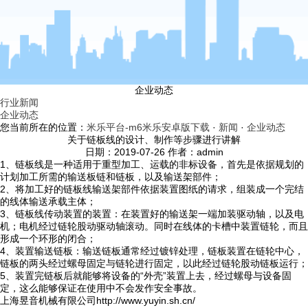
企业动态
行业新闻
企业动态
您当前所在的位置：
米乐平台-m6米乐安卓版下载
·
新闻
·
企业动态
关于链板线的设计、制作等步骤进行讲解
日期：2019-07-26 作者：admin
1、链板线是一种适用于重型加工、运载的非标设备，首先是依据规划的
计划加工所需的输送板链和链板，以及输送架部件；
2、将加工好的链板线输送架部件依据装置图纸的请求，组装成一个完结
的线体输送承载主体；
3、链板线传动装置的装置：在装置好的输送架一端加装驱动轴，以及电
机；电机经过链轮股动驱动轴滚动。同时在线体的卡槽中装置链轮，而且
形成一个环形的闭合；
4、装置输送链板：输送链板通常经过镀锌处理，链板装置在链轮中心，
链板的两头经过螺母固定与链轮进行固定，以此经过链轮股动链板运行；
5、装置完链板后就能够将设备的“外壳”装置上去，经过螺母与设备固
定，这么能够保证在使用中不会发作安全事故。
上海昱音机械有限公司http://www.yuyin.sh.cn/