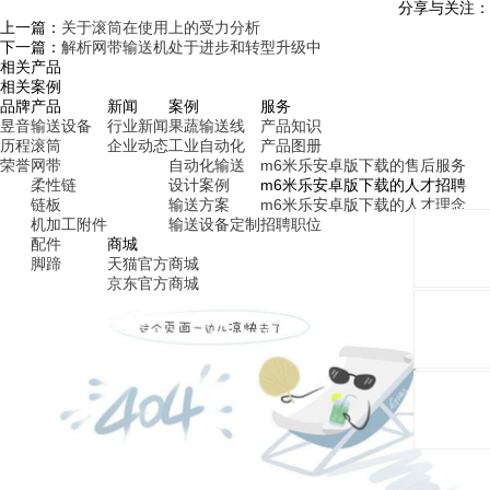
分享与关注：
上一篇：
关于滚筒在使用上的受力分析
下一篇：
解析网带输送机处于进步和转型升级中
相关产品
相关案例
品牌
产品
新闻
案例
服务
昱音
输送设备
行业新闻
果蔬输送线
产品知识
历程
滚筒
企业动态
工业自动化
产品图册
荣誉
网带
自动化输送
m6米乐安卓版下载的售后服务
柔性链
设计案例
m6米乐安卓版下载的人才招聘
链板
输送方案
m6米乐安卓版下载的人才理念
机加工附件
输送设备定制
招聘职位
配件
商城
脚蹄
天猫官方商城
京东官方商城