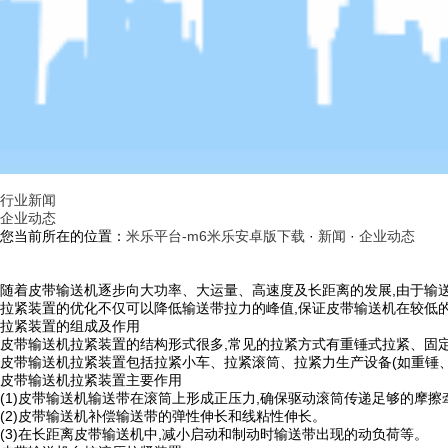
行业新闻
企业动态
您当前所在的位置：
米乐平台-m6米乐安卓版下载
·
新闻
·
企业动态
随着皮带输送机逐步向大功率、大运量、高速度及长距离的发展,由于输
拉紧装置的优化不仅可以降低输送带拉力的峰值,保证皮带输送机在较低
拉紧装置的组成及作用
皮带输送机拉紧装置的结构形式很多,常见的拉紧方式有重锤式拉紧、固
皮带输送机拉紧装置包括拉紧小车、拉紧滚筒、拉紧力生产设备(如重锤
皮带输送机拉紧装置主要作用
(1)皮带输送机输送带在滚筒上形成正压力,确保驱动滚筒传递足够的摩擦
(2)皮带输送机补偿输送带的弹性伸长和线粘性伸长。
(3)在长距离皮带输送机中,减小启动和制动时输送带出现的动负荷等。