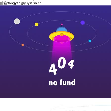
邮箱:
fangyan@yuyin.sh.cn