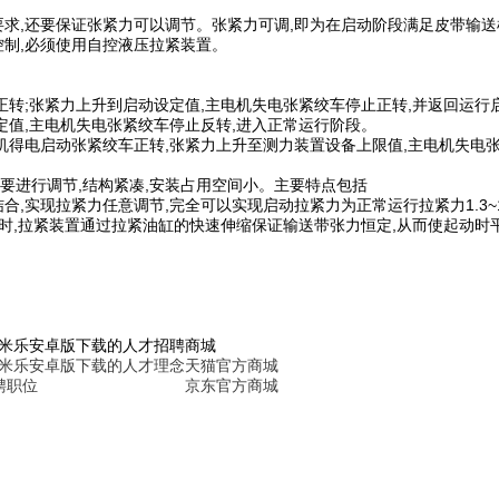
求,还要保证张紧力可以调节。张紧力可调,即为在启动阶段满足皮带输送
控制,必须使用自控液压拉紧装置。
正转;张紧力上升到启动设定值,主电机失电张紧绞车停止正转,并返回运行
定值,主电机失电张紧绞车停止反转,进入正常运行阶段。
机得电启动张紧绞车正转,张紧力上升至测力装置设备上限值,主电机失电
要进行调节,结构紧凑,安装占用空间小。主要特点包括
,实现拉紧力任意调节,完全可以实现启动拉紧力为正常运行拉紧力1.3~1
此时,拉紧装置通过拉紧油缸的快速伸缩保证输送带张力恒定,从而使起动时平
6米乐安卓版下载的人才招聘
商城
6米乐安卓版下载的人才理念
天猫官方商城
聘职位
京东官方商城