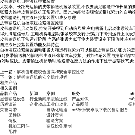
皮带输送机自控液压拉紧装置
大功率、长距离运输的皮带输送机拉紧装置,不仅要满足输送带伸长量的要
张紧力维持皮带输送机正常运行。因此,为能够实现输送带张紧力的自动
皮带输送机自控液压拉紧装置组成及原理
皮带输送机自控液压拉紧装置原理
皮带输送机启动阶段:控制开关得到启动信号后,主电机得电启动张紧绞车
得到满速信号后,主电机得电启动张紧绞车反转,张紧力下降到运行上限设
皮带输送机正常运行阶段:当系统张紧力低于测力装置设定下限值时,主电
自控液压拉紧装置功能及其特点
自控液压拉紧装置启动张紧力和运行张紧力可以根据皮带输送机张力的需
(1)皮带输送机的输送带由液压张紧绞车拉紧、测力传感装置与拉紧油缸结合
(2)响应快。皮带输送机起动时,输送带在应力波的作用下处于振荡状态,
上一篇：
解析齿形链咬合度高和安全掌控性强
下一篇：
解析输送机的安全操作规程
相关产品
相关案例
品牌
产品
新闻
案例
服务
m
昱音
输送设备
行业新闻
果蔬输送线
产品知识
m
历程
滚筒
企业动态
工业自动化
产品图册
招
荣誉
网带
自动化输送
m6米乐安卓版下载的售后服务
柔性链
设计案例
链板
输送方案
机加工附件
输送设备定制
配件