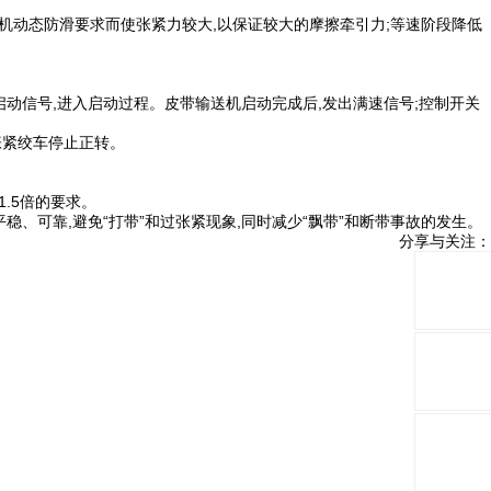
机动态防滑要求而使张紧力较大,以保证较大的摩擦牵引力;等速阶段降低
启动信号,进入启动过程。皮带输送机启动完成后,发出满速信号;控制开关
张紧绞车停止正转。
.5倍的要求。
稳、可靠,避免“打带”和过张紧现象,同时减少“飘带”和断带事故的发生。
分享与关注：