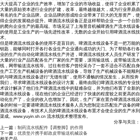
大大提高了企业的生产效率，增加了企业的市场收益，使得了企业积累了
大量的原始资本进行企业的扩建，改革，最终越做越大，成为行业界鼎鼎
有名的生产企业品牌。企业品牌的形成给企业带来了巨大的无形资产，使
得企业的发展稳步提升。啤酒流水线设备正是这样帮助企业一步一个台阶
的爬向企业生产的最高端。市场见证了上海昱音机械啤酒生产流水线设备
的使用是工业生产的一场先进性改革，无数的企业开始引用啤酒流水线技
术。
但是啤酒流水线设备的使用不是盲目的。啤酒流水线设备不是一把万能的
钥匙，能够同时打开各行各业生产企业通向成功的大门。为了帮助各行各
业的生产向自动化啤酒流水线生产并进，啤酒流水线技术人员生产研发了
大量的行业产品匹配各生产厂家的生产需要，滚筒输送线，皮带输送流水
线，网带输送流水线等。过往有些客户曾经采办了一套不适合不匹配自身
生产工艺生产机械设备的啤酒流水线设备，导致了生产机械设备不能顺利
的与啤酒流水线设备进行“无缝衔接”，使用不通畅的情况发生，从而投奔
我们，寻求啤酒流水线设备的设计方案，最终由我们啤酒流水线的专业技
术设计解决了他们生产啤酒流水线中的疑难杂症，并为他们布置了全新的
啤酒流水线设备，现在他们的企业已经进行了快速的程度较之前更高的自
动化生产了，企业的收入也增加了。因此，生产厂家在置办啤酒流水线设
备的时候一定要请啤酒流水线技术服务人员为您制定出匹配生产设备的啤
酒流水线设备，有技术人员的啤酒流水线设备布置才会使企业的生产水到
渠成。www.yuyin.sh.cn 流水线技术整理发布。
分享与关注：
上一篇：
制药流水线配件【调整脚】的作用
下一篇：
优质垫片携手邮政皮带输送机械设备
相关产品