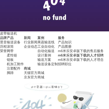
皮带输送机
品牌
产品
新闻
案例
服务
昱音
输送设备
行业新闻
果蔬输送线
产品知识
历程
滚筒
企业动态
工业自动化
产品图册
荣誉
网带
自动化输送
m6米乐安卓版下载的售后服务
柔性链
设计案例
m6米乐安卓版下载的人才招聘
链板
输送方案
m6米乐安卓版下载的人才理念
机加工附件
输送设备定制
招聘职位
注塑配件
商城
脚蹄
天猫官方商城
京东官方商城