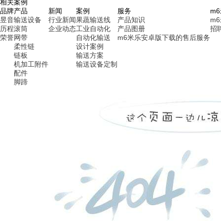
相关案例
品牌
产品
新闻
案例
服务
m
昱音
输送设备
行业新闻
果蔬输送线
产品知识
m
历程
滚筒
企业动态
工业自动化
产品图册
招
荣誉
网带
自动化输送
m6米乐安卓版下载的售后服务
柔性链
设计案例
链板
输送方案
机加工附件
输送设备定制
配件
脚蹄