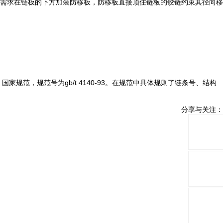
需求在链板的下方加装防移板，防移板直接顶住链板的铰链约束其径向移
范，规范号为gb/t 4140-93。在规范中具体规则了链条号、结构
分享与关注：