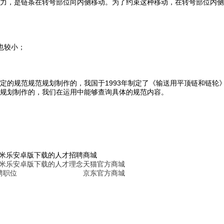
力，是链条在转弯部位向内侧移动。为了约束这种移动，在转弯部位内侧
也较小；
规范规范规划制作的，我国于1993年制定了《输送用平顶链和链轮》国家规
规划制作的，我们在运用中能够查询具体的规范内容。
6米乐安卓版下载的人才招聘
商城
6米乐安卓版下载的人才理念
天猫官方商城
聘职位
京东官方商城