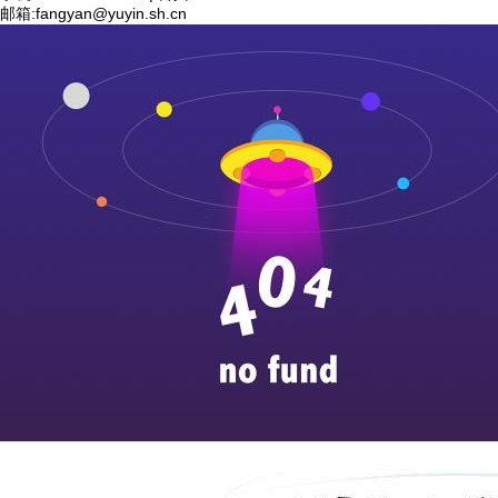
邮箱:
fangyan@yuyin.sh.cn