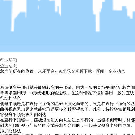
行业新闻
企业动态
您当前所在的位置：
米乐平台-m6米乐安卓版下载
·
新闻
·
企业动态
所谓侧弯平顶链就是能够转弯的平顶链。因为一般的直行平顶链链板之间
常需求选用l形、u形或矩形的输送线，在这种情况下假如选用一般的直
①结构特色
侧弯平顶链是在直行平顶链的基础上演化而来的，只是在直行平顶链的基
曲折视点累加起来就能够取得更多的转弯视点了。此外，将铰链轴销规划
将侧弯平顶链改为侧斜边
在直行平顶链中，链板沿前进方向两边边是平行的，当链条侧弯时，相邻
斜边的倾斜视点与铰链的空隙是相互合作的，一起决议侧弯半径的巨细。
添加防移板