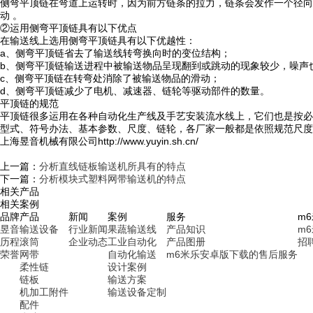
侧弯平顶链在弯道上运转时，因为前方链条的拉力，链条会发作一个径向
动 。
②运用侧弯平顶链具有以下优点
在输送线上选用侧弯平顶链具有以下优越性：
a、侧弯平顶链省去了输送线转弯换向时的变位结构；
b、侧弯平顶链输送进程中被输送物品呈现翻到或跳动的现象较少，噪声
c、侧弯平顶链在转弯处消除了被输送物品的滑动；
d、侧弯平顶链减少了电机、减速器、链轮等驱动部件的数量。
平顶链的规范
平顶链很多运用在各种自动化生产线及手艺安装流水线上，它们也是按必定的
型式、符号办法、基本参数、尺度、链轮，各厂家一般都是依照规范尺度
上海昱音机械有限公司http://www.yuyin.sh.cn/
上一篇：
分析直线链板输送机所具有的特点
下一篇：
分析模块式塑料网带输送机的特点
相关产品
相关案例
品牌
产品
新闻
案例
服务
m
昱音
输送设备
行业新闻
果蔬输送线
产品知识
m
历程
滚筒
企业动态
工业自动化
产品图册
招
荣誉
网带
自动化输送
m6米乐安卓版下载的售后服务
柔性链
设计案例
链板
输送方案
机加工附件
输送设备定制
配件