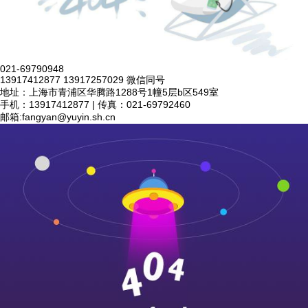
021-69790948
13917412877 13917257029 微信同号
地址：上海市青浦区华腾路1288号1幢5层b区549室
手机：13917412877 | 传真：021-69792460
邮箱:
fangyan@yuyin.sh.cn