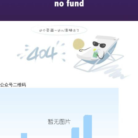
公众号二维码