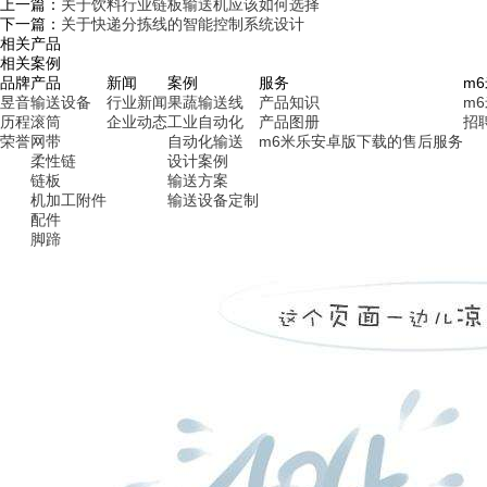
上一篇：
关于饮料行业链板输送机应该如何选择
下一篇：
关于快递分拣线的智能控制系统设计
相关产品
相关案例
品牌
产品
新闻
案例
服务
m
昱音
输送设备
行业新闻
果蔬输送线
产品知识
m
历程
滚筒
企业动态
工业自动化
产品图册
招
荣誉
网带
自动化输送
m6米乐安卓版下载的售后服务
柔性链
设计案例
链板
输送方案
机加工附件
输送设备定制
配件
脚蹄