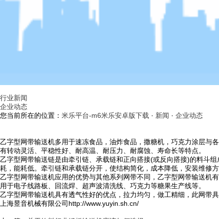
行业新闻
企业动态
您当前所在的位置：
米乐平台-m6米乐安卓版下载
·
新闻
·
企业动态
乙字型网带输送机多用于速冻食品，油炸食品，撒糖机，巧克力涂层与各
有转动灵活、平稳性好、耐高温、耐压力、耐腐蚀、寿命长等特点。
乙字型网带输送链是由牵引链、承载链和正向搭接(或反向搭接)的料斗组
耗，能耗低。牵引链和承载链分开，使结构简化，成本降低，安装维修方
乙字型网带输送机应用的优势与其他系列网带不同，乙字型网带输送机有
用于电子线路板、回流焊、超声波清洗线、巧克力等糖果生产线等。
乙字型网带输送机具有透气性好的优点，拉力均匀，做工精细，此网带具
上海昱音机械有限公司http://www.yuyin.sh.cn/