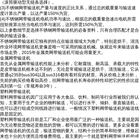
（滚筒驱动型无链条选择）。
(3)不锈钢网带输送机产量与速度的正比关系，通过总的载重量与输送速
度计算出产量，以达产量150%为宜。
(4)不锈钢网带输送机电机功率与速比，根据总的载重量急速出电机所需
扭矩推算出恰当电机功率与速比，达到所需150%为宜。
以上参数细节是选择不锈钢网带输送机的必备资料，只有合理匹配才是合
格的输送设备。
不锈钢网带输送机它独有的特点在输送领域大为推广，特别是烘干、清洗
作业环境网带输送机更像是唯一可采用的输送机械。纵观近年来输送设备
市场走势，2015年金属类网带输送机可能会用量更大。
金属网带输送机
首先从金属网带输送机性能上来分析，它耐腐蚀、耐高温、承载大的特性
是皮带输送机根本达不到的，无论是常规输送还是烘干、清洗输送，它从
普通q235到sus304以及sus316都有着对应的材质。再从价格上来分析，
先前的购买价格看似高些，但网带输送机长寿命的特性却把它的性价比提
高到第一位（常规寿命3年）。
塑料网带输送机
塑料网带输送机因广泛应用于各大食品、饮料。制药等行业而被我们所认
知，主要用于生产企业的物料输送，可以进行水平、倾斜、垂直输送机，
也可以进行组成空间线路进行输送。一般情况下塑料网带输送机的输送线
路是固定的。
塑料网带输送机目前是工厂和企业使用最广泛的一种输送机。主要就是因
为无论整批货物还是散批的货物，都可以完整的进行输送。更多企业看重
网带输送机的优点是，输送货物的量大，结构十分的简单和轻便，维修起
来也十分的方便而且维修费用低，最主要的一个就是塑料网带输送机的成