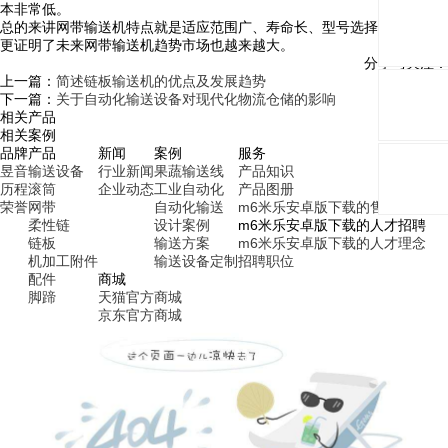
本非常低。
总的来讲网带输送机特点就是适应范围广、寿命长、型号选择性大，由此
更证明了未来网带输送机趋势市场也越来越大。
分享与关注：
上一篇：
简述链板输送机的优点及发展趋势
下一篇：
关于自动化输送设备对现代化物流仓储的影响
相关产品
相关案例
品牌
产品
新闻
案例
服务
昱音
输送设备
行业新闻
果蔬输送线
产品知识
历程
滚筒
企业动态
工业自动化
产品图册
荣誉
网带
自动化输送
m6米乐安卓版下载的售后服务
柔性链
设计案例
m6米乐安卓版下载的人才招聘
链板
输送方案
m6米乐安卓版下载的人才理念
机加工附件
输送设备定制
招聘职位
配件
商城
脚蹄
天猫官方商城
京东官方商城