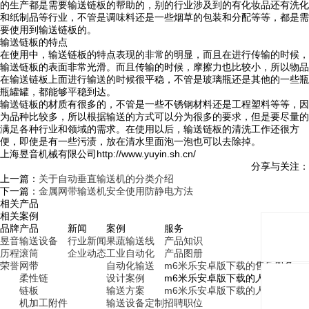
的生产都是需要输送链板的帮助的，别的行业涉及到的有化妆品还有洗化
和纸制品等行业，不管是调味料还是一些烟草的包装和分配等等，都是需
要使用到输送链板的。
输送链板的特点
在使用中，输送链板的特点表现的非常的明显，而且在进行传输的时候，
输送链板的表面非常光滑。而且传输的时候，摩擦力也比较小，所以物品
在输送链板上面进行输送的时候很平稳，不管是玻璃瓶还是其他的一些瓶
瓶罐罐，都能够平稳到达。
输送链板的材质有很多的，不管是一些不锈钢材料还是工程塑料等等，因
为品种比较多，所以根据输送的方式可以分为很多的要求，但是要尽量的
满足各种行业和领域的需求。在使用以后，输送链板的清洗工作还很方
便，即使是有一些污渍，放在清水里面泡一泡也可以去除掉。
上海昱音机械有限公司http://www.yuyin.sh.cn/
分享与关注：
上一篇：
关于自动垂直输送机的分类介绍
下一篇：
金属网带输送机安全使用防静电方法
相关产品
相关案例
品牌
产品
新闻
案例
服务
昱音
输送设备
行业新闻
果蔬输送线
产品知识
历程
滚筒
企业动态
工业自动化
产品图册
荣誉
网带
自动化输送
m6米乐安卓版下载的售后服务
柔性链
设计案例
m6米乐安卓版下载的人才招聘
链板
输送方案
m6米乐安卓版下载的人才理念
机加工附件
输送设备定制
招聘职位