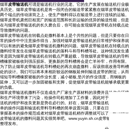
烟草
皮带输送机
可谓是输送机行业的元老。它的生产发展在输送机行业极
具历史。烟草皮带输送机是将一段闭合的输送带紧紧敷在烟草皮带输送机
两个端点的传动滚筒之上，使生产物料得以在输送带上进行连续的运输。
烟草皮带机肃然巨柏宽广的输送范围和长距运输的优异的输送性能，但是
在与烟草皮带输送机的长久磨合后，你可能会发现烟草皮带机在转载点处
导致撒料的问题。
烟草皮带输送机在转载点处撒料基本上是个共性的问题，但是只要你在日
常的操作中中注意操作得当，加强对烟草皮带输送机的日常维护和保养就
可以有效的避免烟草皮带输送机撒料的问题。烟草皮带输送机在转载点的
撒料经常发生在烟草皮带输送机的落料斗和导料槽等处。这种情况发生通
常是因为烟草皮带输送机在转载点严重超载，导致烟草皮带输送机的导料
槽橡胶裙板收到强压损坏。更换新的导料槽将会是亡羊补牢，作用有限。
为了防止烟草皮带输送机导料槽处的再次崩盘撒料，应该彻底改善导料槽
处的设计。我们可以将本来相距较远的钢板延伸到输送皮带的附近，从而
缩短导料槽橡胶裙板的作业长度，减小裙板,垫片的作业强度，而钢板的
延伸，又可以进一步加固裙板和支脚，促使烟草皮带输送机能够承载更重
的负载。
烟草皮带输送机撒料不仅造成生产厂家生产原材料的浪费并且给作业环境
和生产环境带来了污染，给操作司机增加了工作量，因此对于烟草皮带输
送机的维护和改良更新是势在必行的。好在，烟草皮带输送机撒料只是简
单的操作问题和输送机带料导料槽的简单设置问题，只要在日常的生产中
掌握基本的操作规范或者对烟草皮带输送机稍作调整就可以了。解决烟草
皮带输送机的撒料问题其实很简单吧。www.yuyin.sh.cn皮带输送机技术
整理发布。
分享与关注：