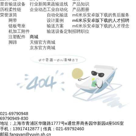
昱音
输送设备
行业新闻
果蔬输送线
产品知识
历程
柔性链
企业动态
工业自动化
产品图册
荣誉
滚筒
自动化输送
m6米乐安卓版下载的售后服务
网带
设计案例
m6米乐安卓版下载的人才招聘
链板弯座
输送方案
m6米乐安卓版下载的人才理念
机加工附件
输送设备定制
招聘职位
注塑配件
商城
脚蹄
天猫官方商城
京东官方商城
021-69790948
69790949-830
地址：上海市青浦区华隆路1777号e通世界商务园华新园d座505室
手机：13917412877 | 传真：021-69792460
邮箱:
fangyan@yuyin.sh.cn