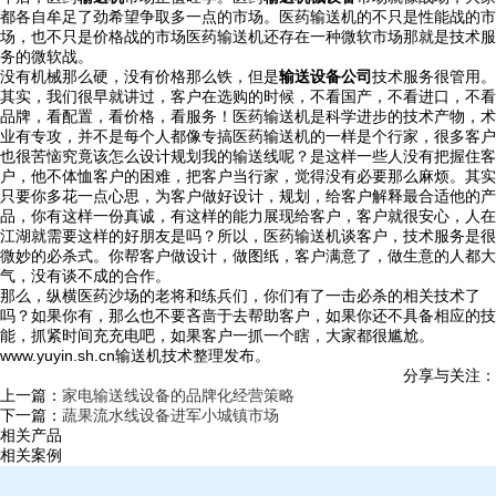
都各自牟足了劲希望争取多一点的市场。医药输送机的不只是性能战的市
场，也不只是价格战的市场医药输送机还存在一种微软市场那就是技术服
务的微软战。
没有机械那么硬，没有价格那么铁，但是
输送设备公司
技术服务很管用。
其实，我们很早就讲过，客户在选购的时候，不看国产，不看进口，不看
品牌，看配置，看价格，看服务！医药输送机是科学进步的技术产物，术
业有专攻，并不是每个人都像专搞医药输送机的一样是个行家，很多客户
也很苦恼究竟该怎么设计规划我的输送线呢？是这样一些人没有把握住客
户，他不体恤客户的困难，把客户当行家，觉得没有必要那么麻烦。其实
只要你多花一点心思，为客户做好设计，规划，给客户解释最合适他的产
品，你有这样一份真诚，有这样的能力展现给客户，客户就很安心，人在
江湖就需要这样的好朋友是吗？所以，医药输送机谈客户，技术服务是很
微妙的必杀式。你帮客户做设计，做图纸，客户满意了，做生意的人都大
气，没有谈不成的合作。
那么，纵横医药沙场的老将和练兵们，你们有了一击必杀的相关技术了
吗？如果你有，那么也不要吝啬于去帮助客户，如果你还不具备相应的技
能，抓紧时间充充电吧，如果客户一抓一个瞎，大家都很尴尬。
www.yuyin.sh.cn输送机技术整理发布。
分享与关注：
上一篇：
家电输送线设备的品牌化经营策略
下一篇：
蔬果流水线设备进军小城镇市场
相关产品
相关案例