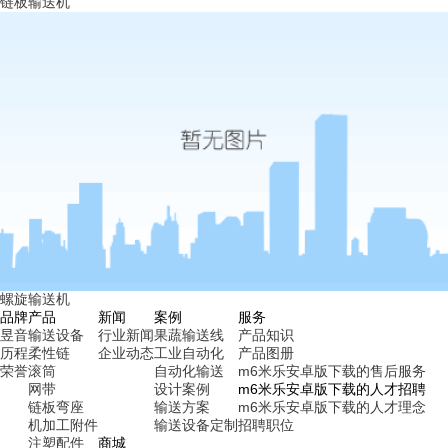
链板输送机
螺旋输送机
品牌
产品
新闻
案例
服务
昱音
输送设备
行业新闻
果蔬输送线
产品知识
历程
柔性链
企业动态
工业自动化
产品图册
荣誉
滚筒
自动化输送
m6米乐安卓版下载的售后服务
网带
设计案例
m6米乐安卓版下载的人才招聘
链板弯座
输送方案
m6米乐安卓版下载的人才理念
机加工附件
输送设备定制
招聘职位
注塑配件
商城