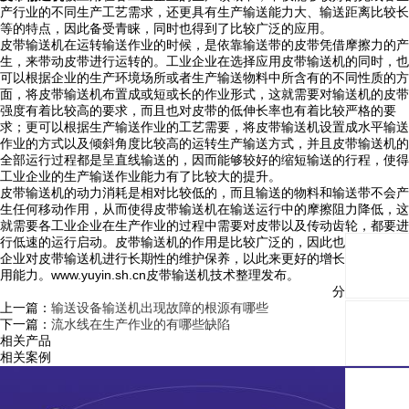
产行业的不同生产工艺需求，还更具有生产输送能力大、输送距离比较长
等的特点，因此备受青睐，同时也得到了比较广泛的应用。
皮带输送机在运转输送作业的时候，是依靠输送带的皮带凭借摩擦力的产
生，来带动皮带进行运转的。工业企业在选择应用皮带输送机的同时，也
可以根据企业的生产环境场所或者生产输送物料中所含有的不同性质的方
面，将皮带输送机布置成或短或长的作业形式，这就需要对输送机的皮带
强度有着比较高的要求，而且也对皮带的低伸长率也有着比较严格的要
求；更可以根据生产输送作业的工艺需要，将皮带输送机设置成水平输送
作业的方式以及倾斜角度比较高的运转生产输送方式，并且皮带输送机的
全部运行过程都是呈直线输送的，因而能够较好的缩短输送的行程，使得
工业企业的生产输送作业能力有了比较大的提升。
皮带输送机的动力消耗是相对比较低的，而且输送的物料和输送带不会产
生任何移动作用，从而使得皮带输送机在输送运行中的摩擦阻力降低，这
就需要各工业企业在生产作业的过程中需要对皮带以及传动齿轮，都要进
行低速的运行启动。皮带输送机的作用是比较广泛的，因此也需要各生产
企业对皮带输送机进行长期性的维护保养，以此来更好的增长输送机的使
用能力。www.yuyin.sh.cn皮带输送机技术整理发布。
分享与关注：
上一篇：
输送设备输送机出现故障的根源有哪些
下一篇：
流水线在生产作业的有哪些缺陷
相关产品
相关案例