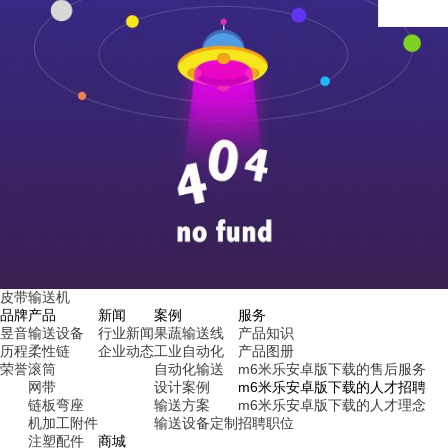
皮带输送机
品牌
产品
新闻
案例
服务
昱音
输送设备
行业新闻
果蔬输送线
产品知识
历程
柔性链
企业动态
工业自动化
产品图册
荣誉
滚筒
自动化输送
m6米乐安卓版下载的售后服务
网带
设计案例
m6米乐安卓版下载的人才招聘
链板弯座
输送方案
m6米乐安卓版下载的人才理念
机加工附件
输送设备定制
招聘职位
注塑配件
商城