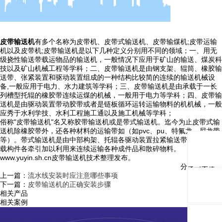
皮带输送机
有多个名称为皮带机、皮带式输送机、皮带输煤机;皮带运输
机以及皮带机;皮带输送机是以下几种定义分别用不同的领域；一、用无
级挠性输送带载运物品的输送机，一般情况下应用于矿山的输送、煤炭科
技以及矿山机械工程等学科；二、皮带输送机是由钢支架、辊筒、橡胶输
送带、张紧装置和驱动装置组成的一种结构比较简的连续的输送机械设
备,一般应用于电力、水力建筑等学科；三、皮带输送机是由承载于一长
列槽型托辊的橡胶带连续运煤的机械，一般用于电力等学科；四、皮带输
送机是由驱动装置带动胶带或者是链板循环运转运输物料的机机械，一般
应秀于水利学技、水利工程施工通以及施工机械等学科；
俗称"皮带输送机"名又称胶带输送机或是带式输送机。迄今为止皮带式输
送机除橡胶带外，还各种材料的运输带如（如pvc、pu、特氟龙、尼龙带
等）。带式输送机是由中部构架、托辊各驱动装置拉紧输送带分别用做承
载构件各牵引加以利用来连续运输各种成件品和散碎物料。
www.yuyin.sh.cn皮带输送机技术整理发布。
分享与关注：
上一篇：
流水线安装时应注意哪些事项
下一篇：
皮带输送机的正确安装步骤
相关产品
相关案例