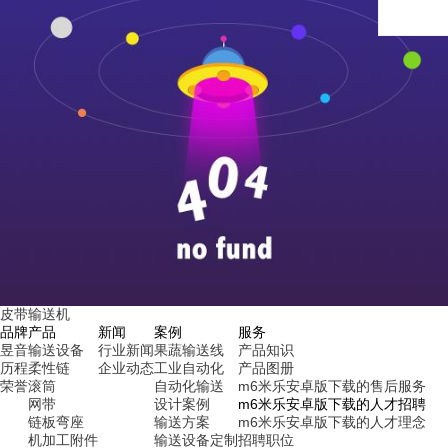
皮带输送机
品牌
产品
新闻
案例
服务
昱音
输送设备
行业新闻
果蔬输送线
产品知识
历程
柔性链
企业动态
工业自动化
产品图册
荣誉
滚筒
自动化输送
m6米乐安卓版下载的售后服务
网带
设计案例
m6米乐安卓版下载的人才招聘
链板弯座
输送方案
m6米乐安卓版下载的人才理念
机加工附件
输送设备定制
招聘职位