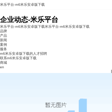
米乐平台-m6米乐安卓版下载
企业动态-米乐平台
米乐平台-m6米乐安卓版下载
米乐平台-m6米乐安卓版下载
品牌
产品
新闻
案例
服务
m6米乐安卓版下载的人才招聘
联系m6米乐安卓版下载
商城
en
|