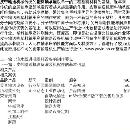
皮带输送机
械传统的
塑料轴承座
以单一的工程塑料材料为基础。近年来，
传统的金属轴承座领域发挥着越来越重要的作用。皮带输送机塑料轴承座
纤维相结合，有助减少摩擦。通过集合塑料座优异的摩擦性能，同时又避
皮带输送机塑料轴承座的制作材质，做为一种新型的高分子材料，具有摩
分子间的凝聚力要小，分子结构中原子呈对称排列.另外润滑性能与润滑
承座传统优势的基础上，可以应用在生产作业中比较精密或者是进行高转
行作业。塑料轴承座的刚性大、硬度高，即便是处在温度比较低的作业
皮带输送机塑料轴承座是输送设备机械传动中不可缺少的重要组成配件,
提高承载能力，因此在轴承座的性能方面以及材质方面，都进行了较为优
此被应用在不同的皮带输送机生产输送行业中。www.yuyin.sh.cn整理发
上一篇：
流水线进瓶螺杆设备的制作要点
下一篇：
皮带输送机设备灌装机配件的基本信息
相关产品
相关案例
品牌
产品
新闻
案例
服务
m
昱音
输送设备
行业新闻
果蔬输送线
产品知识
m
历程
柔性链
企业动态
工业自动化
产品图册
招
荣誉
滚筒
自动化输送
m6米乐安卓版下载的售后服务
网带
设计案例
链板弯座
输送方案
机加工附件
输送设备定制
注塑配件
脚蹄