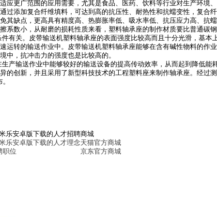
适应更广范围的应用需要，尤其是食品、医药、饮料等行业对生产环境、
通过添加复合纤维填料，可达到高的抗压性、耐热性和抗蠕变性，复合纤
免其缺点，更高具有精度高、热膨胀率低、吸水率低、抗压应力高、抗蠕
擦系数小，从耐磨的损耗性质来看，塑料轴承座的制作材质要比普通碳钢
条件有关。皮带输送机塑料轴承座的表面强度比较高而且十分光滑，基本
速运转的输送作业中。皮带输送机塑料轴承座能够在含有碱性物料的作业
环境中，抗冲击力的强度也是比较高的。
在生产输送作业中能够较好的输送设备的提高传动效率，从而起到降低能
异的创新，并且采用了新型科技技术的工程塑料座来制作轴承座。经过测
布。
6米乐安卓版下载的人才招聘
商城
6米乐安卓版下载的人才理念
天猫官方商城
聘职位
京东官方商城