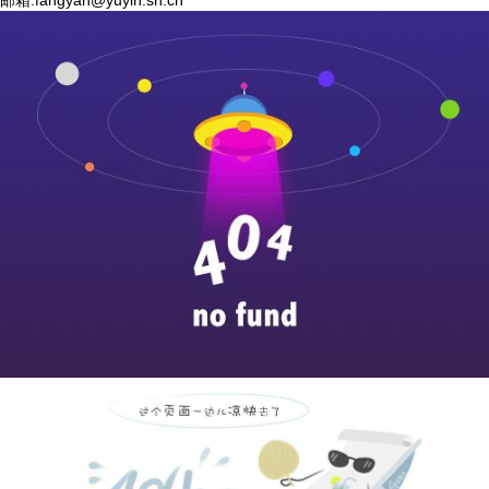
邮箱:
fangyan@yuyin.sh.cn