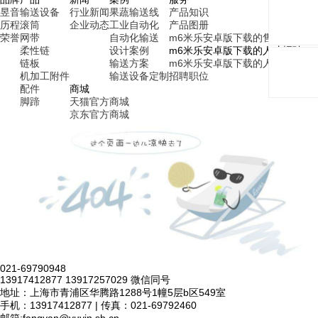
昱音
输送设备
行业新闻
果蔬输送线
产品知识
历程
滚筒
企业动态
工业自动化
产品图册
荣誉
网带
自动化输送
m6米乐安卓版下载的售后服务
柔性链
设计案例
m6米乐安卓版下载的人才招聘
链板
输送方案
m6米乐安卓版下载的人才理念
机加工附件
输送设备定制
招聘职位
配件
商城
脚蹄
天猫官方商城
京东官方商城
021-69790948
13917412877 13917257029 微信同号
地址：上海市青浦区华腾路1288号1幢5层b区549室
手机：13917412877 | 传真：021-69792460