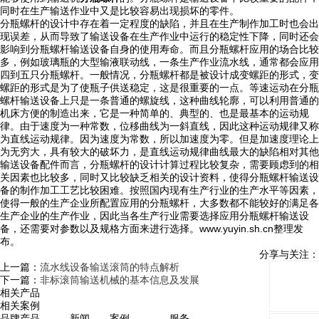
同时在生产输送作业中又是比较容易出现损坏的零件。
分瓶螺杆的设计中存在着一定程度的缺陷，并且在生产制作加工时也会出
现误差，从而导致了输送设备在生产作业中运行的稳定性下降，同时还会
影响到分瓶螺杆输送设备自身的使用寿命。而且分瓶螺杆应用的场合比较
多，例如玻璃瓶的大型输液联动线，一条生产作业流水线，通常都会应用
四到五只分瓶螺杆。一般情况，分瓶螺杆都是被设计成变螺距的形式，变
螺距的形式是为了使瓶子供送稳定，这是很重要的一点。等速运动在分瓶
螺杆输送设备上只是一条普通的螺旋线，这种曲线轮廓，可以利用普通的
机床方便的制造出来，它是一种简单的、典型的、也是最基本的运动规
律。由于速度为一种常数，位移曲线为一斜直线，因此这种运动规律又称
为直线运动规律。因为速度为常数，所以加速度为零。但是加速度理论上
为无穷大，具有较大的破坏力，是直线运动规律曲线最大的缺陷相对其他
输送设备配件而言，分瓶螺杆的设计计算过程比较复杂，需要顾虑到的相
关因素也比较多，同时又比较缺乏相关的设计资料，使得分瓶螺杆输送设
备的制作加工工艺比较困难。按照国内现有生产行业的生产水平等因素，
使得一般的生产企业所配置应用的分瓶螺杆，大多数都不能较好的满足各
生产企业的生产作业，因此当各生产行业需要选择应用分瓶螺杆输送设
备，还需要对参数以及规格方面来进行选择。www.yuyin.sh.cn整理发
布。
分享与关注：
上一篇：
流水线设备输送滚筒的特点解析
下一篇：
非标滚筒输送机械的基本信息及发展
相关产品
相关案例
品牌
产品
新闻
案例
服务