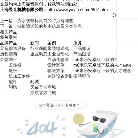
文章均为上海昱音原创，转载请注明出处。
上海昱音机械有限公司
：http://www.yuyin.sh.cn/807.htm
分享与关注：
上一篇：
流水线非标滚筒的特点有哪些
下一篇：
链板输送线的基本信息及分类信息
相关产品
相关案例
品牌
产品
新闻
案例
服务
昱音
输送设备
行业新闻
果蔬输送线
产品知识
历程
滚筒
企业动态
工业自动化
产品图册
荣誉
网带
自动化输送
m6米乐安卓版下载的售后服务
柔性链
设计案例
m6米乐安卓版下载的人才招聘
链板
输送方案
m6米乐安卓版下载的人才理念
机加工附件
输送设备定制
招聘职位
配件
商城
脚蹄
天猫官方商城
京东官方商城