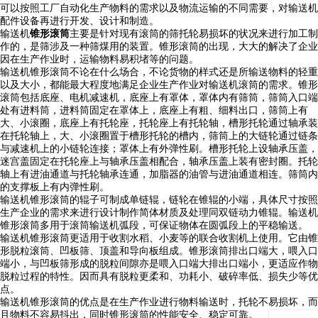
可以按照工厂自动化生产物料的需求以及物流运输的不同需要，对输送机
配件设备再进行开发、设计和制造。
输送机
锥形滚筒
主要是针对现有滚筒的筛托轮易损坏的状况来进行加工制
作的，是筛涉及一种筛煤用的装置。锥形滚筒的出现，大大的解决了企业
因在生产作业时，运输物料易积堵等的问题。
输送机锥形滚筒不论在什么场合，不论货物的样式还是所输送物料的轻重
以及大小，都能最大程度地满足企业生产作业对输送机滚筒的需求。锥形
滚筒包括底座、电机减速机，底座上有罩体，罩体内有筛筒，筛筒入口端
处有进料筒，进料筒固定在罩体上，底座上有粗、细料出口，筛筒上有
大、小滚圈，底座上有托轮座，托轮座上有托轮轴，槽形托轮通过轴承装
在托轮轴上，大、小滚圈置于槽形托轮的槽内，筛筒上的大链轮通过链条
与减速机上的小链轮连接；罩体上有外弹性刷。槽形托轮上设轴承压盖，
迷宫盖固定在托轮座上与轴承压盖相配合，轴承压盖上装有密封圈。托轮
轴上有进油通道与托轮轴承连通，加脂器的油管与进油通道相连。筛筒内
的支撑板上有内弹性刷。
输送机锥形滚筒的辊子可制成单链辊，链轮在锥辊的小端，具体尺寸按照
生产企业的需求来进行设计制作简体材质及处理同双链动力锥辊。输送机
锥形滚筒多用于滚筒输送机弧段，可保证物体在圆弧段上的平稳输送。
输送机锥形滚筒更适用于收割水稻、小麦等的联合收割机上使用。它由锥
形脱粒滚筒、凹板筛、顶盖和导向板组成。锥形滚筒排出口端大，喂入口
端小，与凹板筛形成的脱粒间隙亦是喂入口端大排出口端小，更适应作物
脱粒过程的特性。因而具有脱粒更柔和、功耗小、破碎率低、损失少等优
点。
输送机锥形滚筒的优点是在生产作业进行物料输送时，托轮不易损坏，而
且物料不容易抖出，同时锥形滚筒的性能安全、稳定可靠。