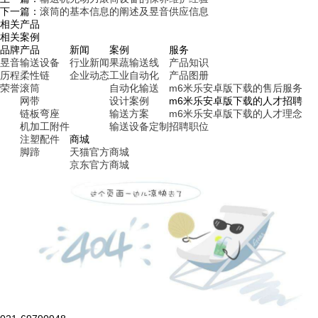
下一篇：
滚筒的基本信息的阐述及昱音供应信息
相关产品
相关案例
品牌
产品
新闻
案例
服务
昱音
输送设备
行业新闻
果蔬输送线
产品知识
历程
柔性链
企业动态
工业自动化
产品图册
荣誉
滚筒
自动化输送
m6米乐安卓版下载的售后服务
网带
设计案例
m6米乐安卓版下载的人才招聘
链板弯座
输送方案
m6米乐安卓版下载的人才理念
机加工附件
输送设备定制
招聘职位
注塑配件
商城
脚蹄
天猫官方商城
京东官方商城