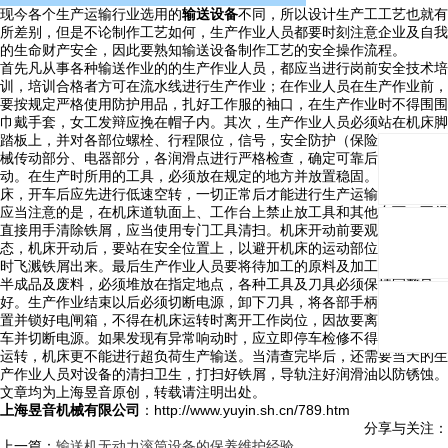
现今各个生产运输行业选用的
输送设备
不同，所以设计生产工工艺也就有
所差别，但是不论制作工艺如何，生产作业人员都要时刻注意企业及自我
的生命财产安全，因此要熟知输送设备制作工艺的安全操作流程。
首先凡从事各种输送作业的的生产作业人员，都应当进行岗前安全技术培
训，培训合格者方可在流水线进行生产作业；在作业人员在生产作业前，
要按规定严格使用防护用品，扎好工作服的袖口，在生产作业时不得围围
巾戴手套，女工发辩应挽在帽子内。其次，生产作业人员必须站在机床脚
踏板上，并对各部位螺栓、行程限位，信号，安全防护（保险）装置及机
械传动部分、电器部分，各润滑点进行严格检查，确定可靠后才能可启
动。在生产时所用的工具，必须放在规定的地方并放置稳固。当各类机
床，开车后应先进行低速空转，一切正常后才能进行生产运输作业。然后
应当注意的是，在机床道轨面上、工作台上禁止放工具和其他东西。不得
直接用手清除铁屑，应当使用专门工具清扫。机床开动前要观察周围动
态，机床开动后，要站在安全位置上，以避开机床的运动部位在生产作业
时飞溅铁屑出来。最后生产作业人员要将待加工的原料及加工完的成品、
半成品及废料，必须堆放在指定地点，各种工具及刀具必须保持完整良
好。生产作业结束以后必须切断电源，卸下刀具，将各部手柄放在空档位
置并锁好电闸箱，不得在机床运转时离开工作岗位，因故要离开时必须停
车并切断电源。如果发现有异常响动时，应立即停车检修不得强行或带病
运转，机床更不能进行超负荷生产输送。当清查完毕后，还需要当天的生
产作业人员对设备的清扫卫生，打扫好铁屑，导轨注好润滑油以防锈蚀。
文章均为上海昱音原创，转载请注明出处。
上海昱音机械有限公司
：http://www.yuyin.sh.cn/789.htm
分享与关注：
上一篇：
输送机无动力滚筒设备的保养维护经验