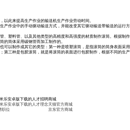
，以此来提高生产作业的输送机生产作业劳动时间。
生产作业中的手动驱动输送方式，并能改变其它驱动输送带输送的运行方
管、塑料管、以及其他类型的高精度和高强度的材质制作滚筒。根据制作
筒的筒体采用碳钢管而加工制作的。
也可以制作成其它的类型：第一种是喷塑滚筒，是指滚筒的筒身表面采用
；第三种是包胶滚筒，就是将滚筒的表面进行包胶制作，根据不同的生产
损。
6米乐安卓版下载的人才招聘
商城
6米乐安卓版下载的人才理念
天猫官方商城
聘职位
京东官方商城