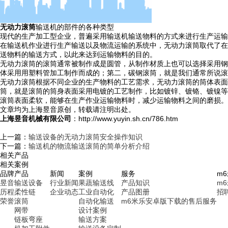
无动力滚筒
输送机的部件的各种类型
现代的生产加工型企业，普遍采用输送机输送物料的方式来进行生产运输
在输送机作业进行生产输送以及物流运输的系统中，无动力滚筒取代了在
送物料的输送方式，以此来达到运输物料的目的。
无动力滚筒的滚筒通常被制作成是圆管，从制作材质上也可以选择采用钢
体采用用塑料管加工制作而成的；第二，碳钢滚筒，就是我们通常所说滚
无动力滚筒根据不同企业的生产物料的工艺需求，无动力滚筒的筒体表面
筒，就是滚筒的筒身表面采用电镀的工艺制作，比如镀锌、镀铬、镀镍等
滚筒表面柔软，能够在生产作业运输物料时，减少运输物料之间的磨
文章均为上海昱音原创，转载请注明出处。
上海昱音机械有限公司
：http://www.yuyin.sh.cn/786.htm
上一篇：
输送设备的无动力滚筒安全操作知识
下一篇：
输送机的物流输送滚筒的简单分析介绍
相关产品
相关案例
品牌
产品
新闻
案例
服务
m
昱音
输送设备
行业新闻
果蔬输送线
产品知识
m
历程
柔性链
企业动态
工业自动化
产品图册
招
荣誉
滚筒
自动化输送
m6米乐安卓版下载的售后服务
网带
设计案例
链板弯座
输送方案