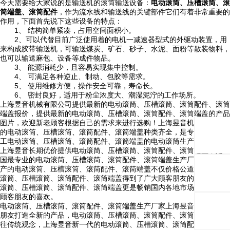
今天需要给大家说的是输送机的滚筒输送设备：
电动滚筒、压槽滚筒、滚
筒端盖、滚筒配件
，作为流水线和输送线的关键部件它们有着非常重要的
作用，下面首先说下这些设备的特点：
1、 结构简单紧凑，占用空间面积小。
2、可以代替目前广泛使用着的电机一减速器型式的外驱动装置，用
来构成胶带输送机，可输送煤炭、矿石、砂子、水泥、面粉等散装物料，
也可以输送麻包、设备等成件物品。
3、 能源消耗少，且容易实现集中控制。
4、 可满足各种逆止、制动、包胶等需求。
5、 使用维修方便，操作安全可靠，寿命长。
6、 密封良好，适用于粉尘浓度大、潮湿泥泞的工作场所。
上海昱音机械有限公司提供最新的电动滚筒、压槽滚筒、滚筒配件、滚筒
端盖报价，提供最新的电动滚筒、压槽滚筒、滚筒配件、滚筒端盖的产品
图片，欢迎新老顾客根据自己的需求来进行选购！上海昱音机械有限公司
的电动滚筒、压槽滚筒、滚筒配件、滚筒端盖种类齐全，是专业生产机加
工电动滚筒、压槽滚筒、滚筒配件、滚筒端盖的电动滚筒生产厂家。
上海昱音长期优价提供电动滚筒、压槽滚筒、滚筒配件、滚筒端盖，是全
国最专业的电动滚筒、压槽滚筒、滚筒配件、滚筒端盖生产厂家，昱音生
产的电动滚筒、压槽滚筒、滚筒配件、滚筒端盖不仅价格公道，而且电动
滚筒、压槽滚筒、滚筒配件、滚筒端盖得到了广大顾客朋友的好评，电动
滚筒、压槽滚筒、滚筒配件、滚筒端盖更是畅销国内各地市场，深得广大
顾客朋友的喜欢。
电动滚筒、压槽滚筒、滚筒配件、滚筒端盖生产厂家上海昱音，专业顾客
朋友打造全新的产品，电动滚筒、压槽滚筒、滚筒配件、滚筒端盖突破以
往传统观念，上海昱音新一代的电动滚筒、压槽滚筒、滚筒配件、滚筒端