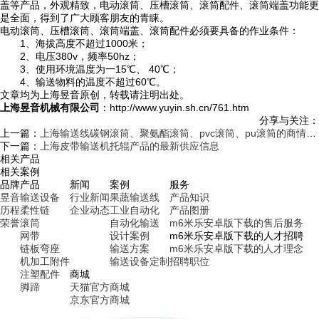
盖等产品，外观精致，电动滚筒、压槽滚筒、滚筒配件、滚筒端盖功能更
是全面，得到了广大顾客朋友的青睐。
电动滚筒、压槽滚筒、滚筒端盖、滚筒配件必须要具备的作业条件：
1、海拔高度不超过1000米；
2、电压380v，频率50hz；
3、使用环境温度为一15℃、 40℃；
4、输送物料的温度不超过60℃。
文章均为上海昱音原创，转载请注明出处。
上海昱音机械有限公司
：http://www.yuyin.sh.cn/761.htm
分享与关注：
上一篇：
上海输送线碳钢滚筒、聚氨酯滚筒、pvc滚筒、pu滚筒的商情信息
下一篇：
上海皮带输送机托辊产品的最新供应信息
相关产品
相关案例
品牌
产品
新闻
案例
服务
昱音
输送设备
行业新闻
果蔬输送线
产品知识
历程
柔性链
企业动态
工业自动化
产品图册
荣誉
滚筒
自动化输送
m6米乐安卓版下载的售后服务
网带
设计案例
m6米乐安卓版下载的人才招聘
链板弯座
输送方案
m6米乐安卓版下载的人才理念
机加工附件
输送设备定制
招聘职位
注塑配件
商城
脚蹄
天猫官方商城
京东官方商城