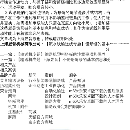
行啮合传递动力，与磙子链和套筒链相比其多边形效应明显降低，冲击
小、运动平稳、啮合噪音较小。
3.齿形链的可靠性也很高，齿形链的链节是多片式结构，当其中个别
链片在工作中遭到破坏时并不影响整根链条的工作，使人们能够及时发现
并更换，如需增加承载能力只需在宽度方向较小尺寸（增加链片排数）。
这些就是齿形链的基本信息和特点优势，其作为输送线的重要部件，在传
动性能上有着很非凡的表现。
文章均为上海昱音原创，转载请注明出处。
上海昱音机械有限公司
：【流水线输送线专题】齿形链的基本信息和特点
分享与关注：
上一篇：
【输送机专题】输送机塑料链板的注意事项和保养
下一篇：
【输送机专题-上海昱音】不锈钢链条的基本信息和分类
相关产品
相关案例
品牌
产品
新闻
案例
服务
昱音
输送设备
行业新闻
果蔬输送线
产品知识
历程
柔性链
企业动态
工业自动化
产品图册
荣誉
滚筒
自动化输送
m6米乐安卓版下载的售后服务
网带
设计案例
m6米乐安卓版下载的人才招聘
链板弯座
输送方案
m6米乐安卓版下载的人才理念
机加工附件
输送设备定制
招聘职位
注塑配件
商城
脚蹄
天猫官方商城
京东官方商城