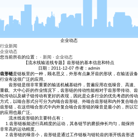
企业动态
行业新闻
企业动态
您当前所在的位置： ·
新闻
·
企业动态
【流水线输送线专题】齿形链的基本信息和特点
日期：2011-12-07 作者：admin
齿形链
是链板里的一种，顾名思义，外形有点象牙齿的形状，在输送设备
行业有这很广泛的应用。
齿形链是很非常重要的输送机械基础件，普遍应用在低噪音、高速、
重载、大中心距的作业情况下，齿形链的传动性能相对于齿形带传动、齿
轮传动以及磙子链传动有更好的表现，因此是众多行业的优先考虑的传动
方式，以啮合形式分可分为内啮合齿形链、外啮合齿形链和内外复合啮合
齿形链，在这些啮合形式中内外复合啮合齿形链的噪音是最小的，所以它
的应用也最广泛。
流水线齿形链的主要特点有：
1.齿形链板能进行高精度的运动，其各链节的磨损伸长均匀，能保持
非常高的运动精度。
2.齿形链的噪音小，齿形链是通过工作链板与链轮齿的渐开线齿形进