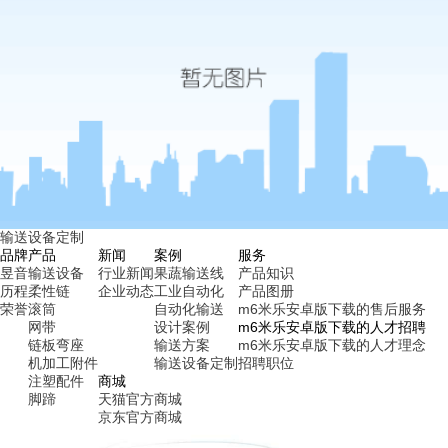
输送设备定制
品牌
产品
新闻
案例
服务
昱音
输送设备
行业新闻
果蔬输送线
产品知识
历程
柔性链
企业动态
工业自动化
产品图册
荣誉
滚筒
自动化输送
m6米乐安卓版下载的售后服务
网带
设计案例
m6米乐安卓版下载的人才招聘
链板弯座
输送方案
m6米乐安卓版下载的人才理念
机加工附件
输送设备定制
招聘职位
注塑配件
商城
脚蹄
天猫官方商城
京东官方商城