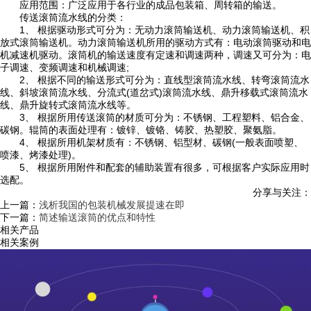
应用范围：广泛应用于各行业的成品包装箱、周转箱的输送。
传送滚筒流水线的分类：
1、 根据驱动形式可分为：无动力滚筒输送机、动力滚筒输送机、积
放式滚筒输送机。动力滚筒输送机所用的驱动方式有：电动滚筒驱动和电
机减速机驱动。滚筒机的输送速度有定速和调速两种，调速又可分为：电
子调速、变频调速和机械调速;
2、 根据不同的输送形式可分为：直线型滚筒流水线、转弯滚筒流水
线、斜坡滚筒流水线、分流式(道岔式)滚筒流水线、鼎升移载式滚筒流水
线、鼎升旋转式滚筒流水线等。
3、 根据所用传送滚筒的材质可分为：不锈钢、工程塑料、铝合金、
碳钢。辊筒的表面处理有：镀锌、镀铬、铸胶、热塑胶、聚氨脂。
4、 根据所用机架材质有：不锈钢、铝型材、碳钢(一般表面喷塑、
喷漆、烤漆处理)。
5、 根据所用附件和配套的辅助装置有很多，可根据客户实际应用时
选配。
分享与关注：
上一篇：
浅析我国的包装机械发展提速在即
下一篇：
简述输送滚筒的优点和特性
相关产品
相关案例